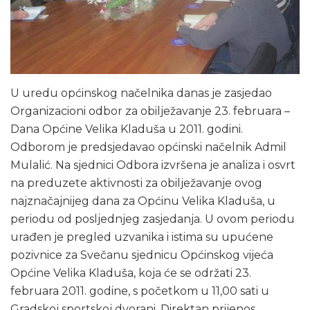
U uredu općinskog načelnika danas je zasjedao
Organizacioni odbor za obilježavanje 23. februara –
Dana Općine Velika Kladuša u 2011. godini.
Odborom je predsjedavao općinski načelnik Admil
Mulalić. Na sjednici Odbora izvršena je analiza i osvrt
na preduzete aktivnosti za obilježavanje ovog
najznačajnijeg dana za Općinu Velika Kladuša, u
periodu od posljednjeg zasjedanja. U ovom periodu
urađen je pregled uzvanika i istima su upućene
pozivnice za Svečanu sjednicu Općinskog vijeća
Općine Velika Kladuša, koja će se održati 23.
februara 2011. godine, s početkom u 11,00 sati u
Gradskoj sportskoj dvorani. Direktan prijenos