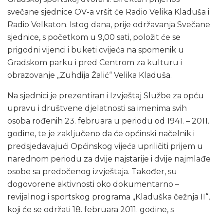
svečane sjednice OV-a vršit će Radio Velika Kladuša i
Radio Velkaton. Istog dana, prije održavanja Svečane
sjednice, s početkom u 9,00 sati, položit će se
prigodni vijenci i buketi cvijeća na spomenik u
Gradskom parku i pred Centrom za kulturu i
obrazovanje „Zuhdija Žalić“ Velika Kladuša.
Na sjednici je prezentiran i Izvještaj Službe za opću
upravu i društvene djelatnosti sa imenima svih
osoba rođenih 23. februara u periodu od 1941. – 2011.
godine, te je zaključeno da će općinski načelnik i
predsjedavajući Općinskog vijeća upriličiti prijem u
narednom periodu za dvije najstarije i dvije najmlađe
osobe sa predočenog izvještaja. Također, su
dogovorene aktivnosti oko dokumentarno –
revijalnog i sportskog programa „Kladuška čežnja II“,
koji će se održati 18. februara 2011. godine, s