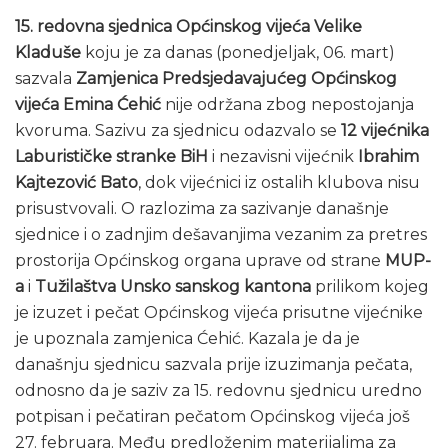
15. redovna sjednica Općinskog vijeća Velike
Kladuše
koju je za danas (ponedjeljak, 06. mart)
sazvala
Zamjenica Predsjedavajućeg Općinskog
vijeća Emina Ćehić
nije održana zbog nepostojanja
kvoruma. Sazivu za sjednicu odazvalo se
12 vijećnika
Laburističke stranke BiH
i nezavisni vijećnik
Ibrahim
Kajtezović Bato
, dok vijećnici iz ostalih klubova nisu
prisustvovali. O razlozima za sazivanje današnje
sjednice i o zadnjim dešavanjima vezanim za pretres
prostorija Općinskog organa uprave od strane
MUP-
a
i
Tužilaštva Unsko sanskog kantona
prilikom kojeg
je izuzet i pečat Općinskog vijeća prisutne vijećnike
je upoznala zamjenica Ćehić. Kazala je da je
današnju sjednicu sazvala prije izuzimanja pečata,
odnosno da je saziv za 15. redovnu sjednicu uredno
potpisan i pečatiran pečatom Općinskog vijeća još
27. februara. Među predloženim materijalima za