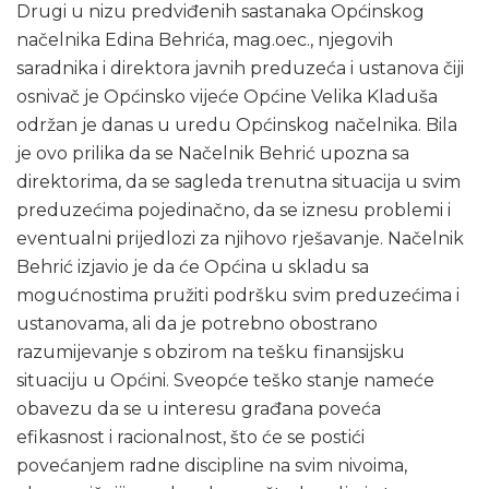
Drugi u nizu predviđenih sastanaka Općinskog
načelnika Edina Behrića, mag.oec., njegovih
saradnika i direktora javnih preduzeća i ustanova čiji
osnivač je Općinsko vijeće Općine Velika Kladuša
održan je danas u uredu Općinskog načelnika. Bila
je ovo prilika da se Načelnik Behrić upozna sa
direktorima, da se sagleda trenutna situacija u svim
preduzećima pojedinačno, da se iznesu problemi i
eventualni prijedlozi za njihovo rješavanje. Načelnik
Behrić izjavio je da će Općina u skladu sa
mogućnostima pružiti podršku svim preduzećima i
ustanovama, ali da je potrebno obostrano
razumijevanje s obzirom na tešku finansijsku
situaciju u Općini. Sveopće teško stanje nameće
obavezu da se u interesu građana poveća
efikasnost i racionalnost, što će se postići
povećanjem radne discipline na svim nivoima,