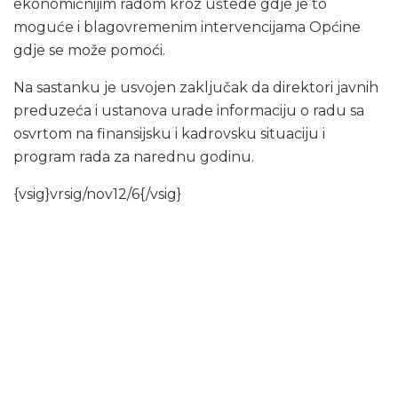
ekonomičnijim radom kroz uštede gdje je to
moguće i blagovremenim intervencijama Općine
gdje se može pomoći.
Na sastanku je usvojen zaključak da direktori javnih
preduzeća i ustanova urade informaciju o radu sa
osvrtom na finansijsku i kadrovsku situaciju i
program rada za narednu godinu.
{vsig}vrsig/nov12/6{/vsig}