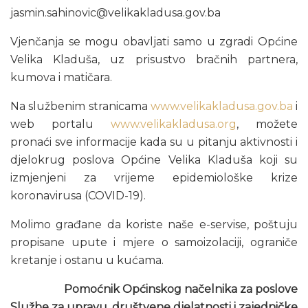
jasmin.sahinovic@velikakladusa.gov.ba
Vjenčanja se mogu obavljati samo u zgradi Općine
Velika Kladuša, uz prisustvo bračnih partnera,
kumova i matičara.
Na službenim stranicama
www.velikakladusa.gov.ba
i
web portalu
www.velikakladusa.org
, možete
pronaći sve informacije kada su u pitanju aktivnosti i
djelokrug poslova Općine Velika Kladuša koji su
izmjenjeni za vrijeme epidemiološke krize
koronavirusa (COVID-19).
Molimo građane da koriste naše e-servise, poštuju
propisane upute i mjere o samoizolaciji, ograniče
kretanje i ostanu u kućama.
Pomoćnik Općinskog načelnika za poslove
Službe za upravu, društvene djelatnosti i zajedničke