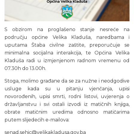
S obzirom na proglašeno stanje nesreće na
području općine Velika Kladuša, naredbama i
uputama Štaba civilne zaštite, preporučuje se
minimalna socijalna interakcija, te Općina Velika
Kladuša radi u izmjenjenom radnom vremenu od
07.30h do 13.00h.
Stoga, molimo građane da se za nužne i neodgodive
usluge kada su u pitanju vjenčanja, upisi
novorođenih, upisi smrti, rodni listovi, uvjerenja o
državljanstvu i svi ostali izvodi iz matičnih knjiga,
obrate matičnim uredima odnosno matičarima
putem slijedećih e-mailova:
senad.sehic@velikakladusa.gov.ba