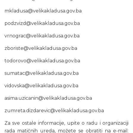
mkladusa@velikakladusa.gov.ba
podzvizd@velikakladusa.gov.ba
vrnograc@velikakladusa.gov.ba
zboriste@velikakladusa.gov.ba
todorovo@velikakladusa.gov.ba
sumatac@velikakladusa.gov.ba
vidovska@velikakladusa.gov.ba
asima.uzicanin@velikakladusa.gov.ba
zumreta.dizdarevic@velikakladusa.gov.ba
Za sve ostale informacije, upite o radu i organizaciji
rada matičnih ureda, možete se obratiti na e-mail: