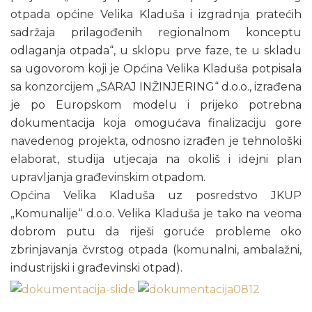
otpada općine Velika Kladuša i izgradnja pratećih
sadržaja prilagođenih regionalnom konceptu
odlaganja otpada“, u sklopu prve faze, te u skladu
sa ugovorom koji je Općina Velika Kladuša potpisala
sa konzorcijem „SARAJ INŽINJERING“ d.o.o., izrađena
je po Europskom modelu i prijeko potrebna
dokumentacija koja omogućava finalizaciju gore
navedenog projekta, odnosno izrađen je tehnološki
elaborat, studija utjecaja na okoliš i idejni plan
upravljanja građevinskim otpadom.
Općina Velika Kladuša uz posredstvo JKUP
„Komunalije“ d.o.o. Velika Kladuša je tako na veoma
dobrom putu da riješi goruće probleme oko
zbrinjavanja čvrstog otpada (komunalni, ambalažni,
industrijski i građevinski otpad).