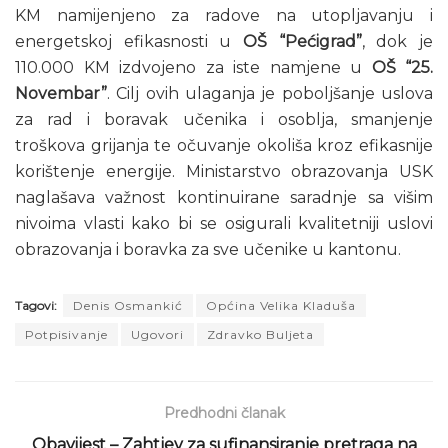
KM namijenjeno za radove na utopljavanju i
energetskoj efikasnosti u
OŠ “Pećigrad”
, dok je
110.000 KM izdvojeno za iste namjene u
OŠ “25.
Novembar”
. Cilj ovih ulaganja je poboljšanje uslova
za rad i boravak učenika i osoblja, smanjenje
troškova grijanja te očuvanje okoliša kroz efikasnije
korištenje energije. Ministarstvo obrazovanja USK
naglašava važnost kontinuirane saradnje sa višim
nivoima vlasti kako bi se osigurali kvalitetniji uslovi
obrazovanja i boravka za sve učenike u kantonu.
Tagovi:
Denis Osmankić
Općina Velika Kladuša
Potpisivanje
Ugovori
Zdravko Buljeta
Predhodni članak
Obavijest – Zahtjev za sufinansiranje pretraga na