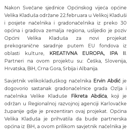
Nakon Svečane sjednice Općinskog vijeća općine
Velika Kladuša održane 22.februara u Velikoj Kladuši
i posjete načelnika i gradonačelnika iz preko 30
općina i gradova zemalja regiona, uslijedio je poziv
Općini Velika Kladuša za novi projekat
prekogranične saradnje putem EU fondova iz
oblasti kulture,
KREATIVNA EUROPA, IPA II
.
Partneri na ovom projektu su: Češka, Slovenija,
Hrvatska, BiH, Crna Gora, Srbija i Albanija.
Savjetnik velikokladuškog načelnika
Ervin Abdić
je
dogovorio sastanak gradonačelnice grada Ozlja i
načelnika Velike Kladuše
Fikreta Abdića
, koji je
održan u Regionalnoj razvojnoj agenciji Karlovačke
županije gdje je prezentiran ovaj projekat. Općina
Velika Kladuša je prihvatila da bude partnerska
općina iz BiH, a ovom prilikom savjetnik načelnika je