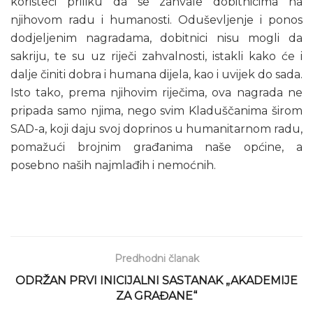
koristeći priliku da se zahvale dobitnicima na
njihovom radu i humanosti. Oduševljenje i ponos
dodjeljenim nagradama, dobitnici nisu mogli da
sakriju, te su uz riječi zahvalnosti, istakli kako će i
dalje činiti dobra i humana dijela, kao i uvijek do sada.
Isto tako, prema njihovim riječima, ova nagrada ne
pripada samo njima, nego svim Kladuščanima širom
SAD-a, koji daju svoj doprinos u humanitarnom radu,
pomažući brojnim građanima naše općine, a
posebno naših najmlađih i nemoćnih.
Predhodni članak
ODRŽAN PRVI INICIJALNI SASTANAK „AKADEMIJE
ZA GRAĐANE“