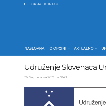
HISTORIJA
KONTAKT
NASLOVNA
O OPĆINI
AKTUALNO
UP
Udruženje Slovenaca U
26. Septembra 2019.
u
NVO