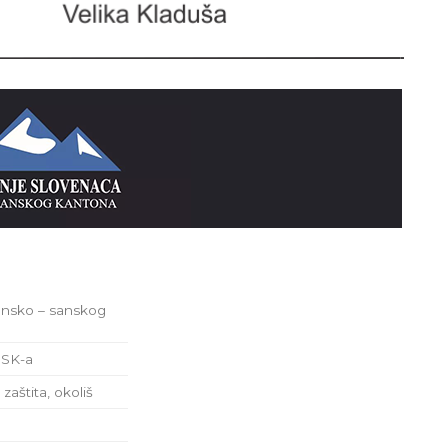
Unsko – sanskog
USK-a
zaštita, okoliš