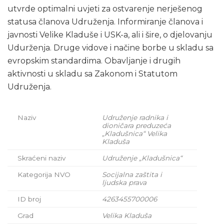
utvrde optimalni uvjeti za ostvarenje nerješenog
statusa članova Udruženja. Informiranje članova i
javnosti Velike Kladuše i USK-a, ali i šire, o djelovanju
Udurženja. Druge vidove i načine borbe u skladu sa
evropskim standardima. Obavljanje i drugih
aktivnosti u skladu sa Zakonom i Statutom
Udruženja.
Naziv
Udruženje radnika i
dioničara preduzeća
„Kladušnica“
Velika
Kladuša
Skraćeni naziv
Udruženje „Kladušnica“
Kategorija NVO
Socijalna zaštita i
ljudska prava
ID broj
4263455700006
Grad
Velika Kladuša