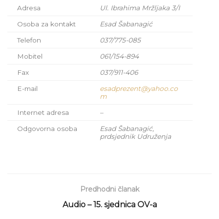
Adresa
Ul. Ibrahima Mržljaka 3/I
Osoba za kontakt
Esad Šabanagić
Telefon
037/775-085
Mobitel
061/154-894
Fax
037/911-406
E-mail
esadprezent@yahoo.co
m
Internet adresa
–
Odgovorna osoba
Esad Šabanagić,
prdsjednik Udruženja
Predhodni članak
Audio – 15. sjednica OV-a