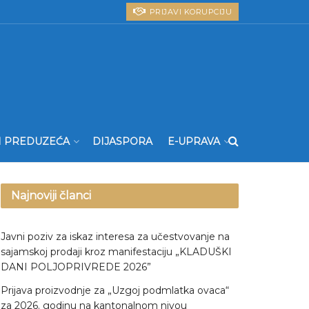
PRIJAVI KORUPCIJU
I PREDUZEĆA
DIJASPORA
E-UPRAVA
Najnoviji članci
Javni poziv za iskaz interesa za učestvovanje na
sajamskoj prodaji kroz manifestaciju „KLADUŠKI
DANI POLJOPRIVREDE 2026”
Prijava proizvodnje za „Uzgoj podmlatka ovaca“
za 2026. godinu na kantonalnom nivou