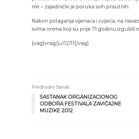
mir – zajednički je poruka svih prisutnih.
Nakon polaganja vijenaca i cvijeća, na nav
svima onima koji su prije 71 godinu izgubili s
{vsig}vrsig/jul12/11{/vsig}
Predhodni članak
SASTANAK ORGANIZACIONOG
ODBORA FESTIVALA ZAVIČAJNE
MUZIKE 2012