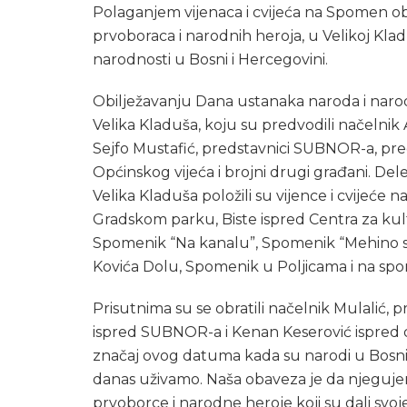
Polaganjem vijenaca i cvijeća na Spomen obi
prvoboraca i narodnih heroja, u Velikoj Kladu
narodnosti u Bosni i Hercegovini.
Obilježavanju Dana ustanaka naroda i narodn
Velika Kladuša, koju su predvodili načelnik
Sejfo Mustafić, predstavnici SUBNOR-a, pred
Općinskog vijeća i brojni drugi građani. D
Velika Kladuša položili su vijence i cvijeće
Gradskom parku, Biste ispred Centra za kult
Spomenik “Na kanalu”, Spomenik “Mehino s
Kovića Dolu, Spomenik u Poljicama i na spo
Prisutnima su se obratili načelnik Mulalić
ispred SUBNOR-a i Kenan Keserović ispred de
značaj ovog datuma kada su narodi u Bosni
danas uživamo. Naša obaveza je da njegu
prvoborce i narodne heroje koji su dali svoj