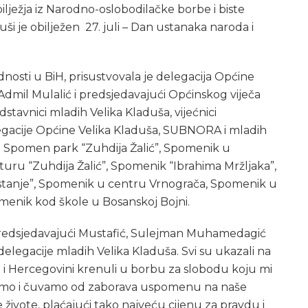
lježja iz Narodno-oslobodilačke borbe i biste
ši je obilježen 27. juli – Dan ustanaka naroda i
osti u BiH, prisustvovala je delegacija Općine
 Admil Mulalić i predsjedavajući Općinskog viječa
stavnici mladih Velika Kladuša, vijećnici
elegacije Općine Velika Kladuša, SUBNORA i mladih
 na Spomen park “Zuhdija Žalić”, Spomenik u
uru “Zuhdija Žalić”, Spomenik “Ibrahima Mržljaka”,
tanje”, Spomenik u centru Vrnograča, Spomenik u
menik kod škole u Bosanskoj Bojni.
, predsjedavajući Mustafić, Sulejman Muhamedagić
legacije mladih Velika Kladuša. Svi su ukazali na
 i Hercegovini krenuli u borbu za slobodu koju mi
jemo i čuvamo od zaborava uspomenu na naše
e živote, plaćajući tako najveću cijenu za pravdu i