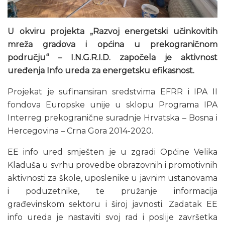
U okviru projekta „Razvoj energetski učinkovitih
mreža gradova i općina u prekograničnom
području“ – I.N.G.R.I.D. započela je aktivnost
uređenja Info ureda za energetsku efikasnost.
Projekat je sufinansiran sredstvima EFRR i IPA II
fondova Europske unije u sklopu Programa IPA
Interreg prekogranične suradnje Hrvatska – Bosna i
Hercegovina – Crna Gora 2014-2020.
EE info ured smješten je u zgradi Općine Velika
Kladuša u svrhu provedbe obrazovnih i promotivnih
aktivnosti za škole, uposlenike u javnim ustanovama
i poduzetnike, te pružanje informacija
građevinskom sektoru i široj javnosti. Zadatak EE
info ureda je nastaviti svoj rad i poslije završetka