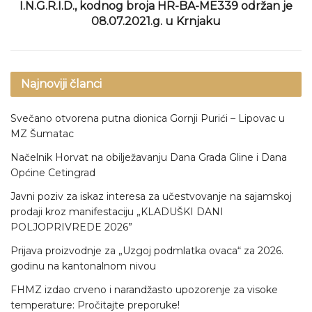
I.N.G.R.I.D., kodnog broja HR-BA-ME339 održan je
08.07.2021.g. u Krnjaku
Najnoviji članci
Svečano otvorena putna dionica Gornji Purići – Lipovac u
MZ Šumatac
Načelnik Horvat na obilježavanju Dana Grada Gline i Dana
Općine Cetingrad
Javni poziv za iskaz interesa za učestvovanje na sajamskoj
prodaji kroz manifestaciju „KLADUŠKI DANI
POLJOPRIVREDE 2026”
Prijava proizvodnje za „Uzgoj podmlatka ovaca“ za 2026.
godinu na kantonalnom nivou
FHMZ izdao crveno i narandžasto upozorenje za visoke
temperature: Pročitajte preporuke!