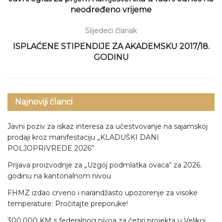
neodređeno vrijeme
Slijedeći članak
ISPLAĆENE STIPENDIJE ZA AKADEMSKU 2017/18.
GODINU
Najnoviji članci
Javni poziv za iskaz interesa za učestvovanje na sajamskoj
prodaji kroz manifestaciju „KLADUŠKI DANI
POLJOPRIVREDE 2026”
Prijava proizvodnje za „Uzgoj podmlatka ovaca“ za 2026.
godinu na kantonalnom nivou
FHMZ izdao crveno i narandžasto upozorenje za visoke
temperature: Pročitajte preporuke!
300.000 KM s federalnog nivoa za četiri projekta u Velikoj