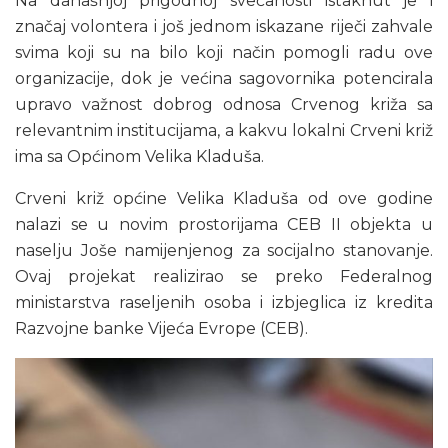
Na današnjoj prigodnoj svečanosti istaknut je i
značaj volontera i još jednom iskazane riječi zahvale
svima koji su na bilo koji način pomogli radu ove
organizacije, dok je većina sagovornika potencirala
upravo važnost dobrog odnosa Crvenog križa sa
relevantnim institucijama, a kakvu lokalni Crveni križ
ima sa Općinom Velika Kladuša.
Crveni križ općine Velika Kladuša od ove godine
nalazi se u novim prostorijama CEB II objekta u
naselju Joše namijenjenog za socijalno stanovanje.
Ovaj projekat realizirao se preko Federalnog
ministarstva raseljenih osoba i izbjeglica iz kredita
Razvojne banke Vijeća Evrope (CEB).