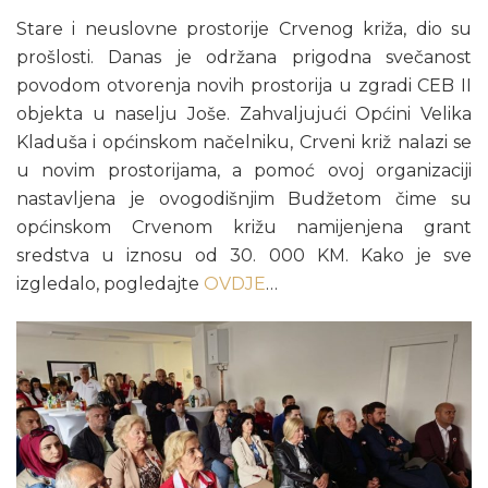
Stare i neuslovne prostorije Crvenog križa, dio su
prošlosti. Danas je održana prigodna svečanost
povodom otvorenja novih prostorija u zgradi CEB II
objekta u naselju Joše. Zahvaljujući Općini Velika
Kladuša i općinskom načelniku, Crveni križ nalazi se
u novim prostorijama, a pomoć ovoj organizaciji
nastavljena je ovogodišnjim Budžetom čime su
općinskom Crvenom križu namijenjena grant
sredstva u iznosu od 30. 000 KM. Kako je sve
izgledalo, pogledajte
OVDJE
…