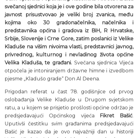
svečanoj sjednici koja je i ove godine bila otvorena za
javnost prisustvovao je veliki broj zvanica, među
kojima oko 30 gradonačelnika, načelnika i
predstavnika općina i gradova iz BiH, R Hrvatske,
Srbije, Slovenije i Crne Gore, zatim poslanici iz Velike
Kladuše na višim nivoima vlasti, predstavnici javnog,
privrednog, kulturnog i nevladinog života općine
Velika Kladuša, te građani.
Svečana sjednica Vijeća
otpočela je intoniranjem državne himne i izvedbom
pjesme „Kladušo grade“ Don Al Deena.
Prigodan referat u čast 78. godišnjice od prvog
oslobađanja Velike Kladuše u Drugom svjetskom
ratu, a u kojem se prisjetio prošlosti općine održao je
predsjedavajući Općinskog vijeća
Fikret Bašić
.
Uputivši čestitku svim građanima predsjedavajući
Bašić je kazao da je ovo najvažniji dan u historiji