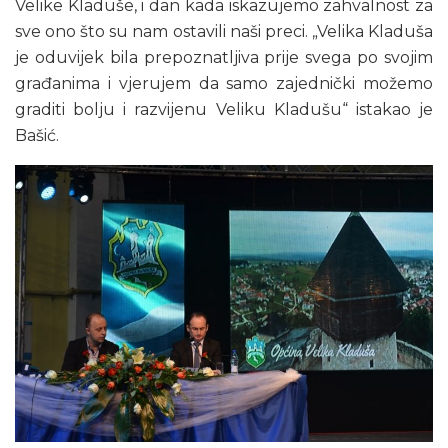
Velike Kladuše, i dan kada iskazujemo zahvalnost za
sve ono što su nam ostavili naši preci. „Velika Kladuša
je oduvijek bila prepoznatljiva prije svega po svojim
građanima i vjerujem da samo zajednički možemo
graditi bolju i razvijenu Veliku Kladušu“ istakao je
Bašić.