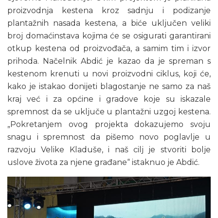
proizvodnja kestena kroz sadnju i podizanje
plantažnih nasada kestena, a biće uključen veliki
broj domaćinstava kojima će se osigurati garantirani
otkup kestena od proizvođača, a samim tim i izvor
prihoda. Načelnik Abdić je kazao da je spreman s
kestenom krenuti u novi proizvodni ciklus, koji će,
kako je istakao donijeti blagostanje ne samo za naš
kraj već i za općine i gradove koje su iskazale
spremnost da se uključe u plantažni uzgoj kestena.
„Pokretanjem ovog projekta dokazujemo svoju
snagu i spremnost da pišemo novo poglavlje u
razvoju Velike Kladuše, i naš cilj je stvoriti bolje
uslove života za njene građane“ istaknuo je Abdić.