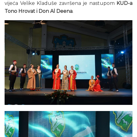
vijeća Velike Kladuše završena je nastupom
KUD-a
Tono Hrovat i Don Al Deena
.