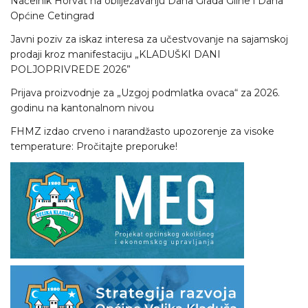
Načelnik Horvat na obilježavanju Dana Grada Gline i Dana
Općine Cetingrad
Javni poziv za iskaz interesa za učestvovanje na sajamskoj
prodaji kroz manifestaciju „KLADUŠKI DANI
POLJOPRIVREDE 2026”
Prijava proizvodnje za „Uzgoj podmlatka ovaca“ za 2026.
godinu na kantonalnom nivou
FHMZ izdao crveno i narandžasto upozorenje za visoke
temperature: Pročitajte preporuke!