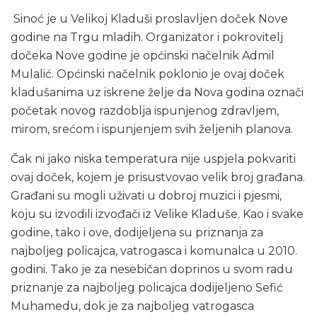
Sinoć je u Velikoj Kladuši proslavljen doček Nove
godine na Trgu mladih. Organizator i pokrovitelj
dočeka Nove godine je općinski načelnik Admil
Mulalić. Općinski načelnik poklonio je ovaj doček
kladušanima uz iskrene želje da Nova godina označi
početak novog razdoblja ispunjenog zdravljem,
mirom, srećom i ispunjenjem svih željenih planova.
Čak ni jako niska temperatura nije uspjela pokvariti
ovaj doček, kojem je prisustvovao velik broj građana.
Građani su mogli uživati u dobroj muzici i pjesmi,
koju su izvodili izvođači iz Velike Kladuše. Kao i svake
godine, tako i ove, dodijeljena su priznanja za
najboljeg policajca, vatrogasca i komunalca u 2010.
godini. Tako je za nesebičan doprinos u svom radu
priznanje za najboljeg policajca dodijeljeno Sefić
Muhamedu, dok je za najboljeg vatrogasca