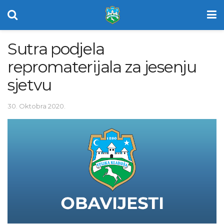
Sutra podjela
repromaterijala za jesenju
sjetvu
30. Oktobra 2020.