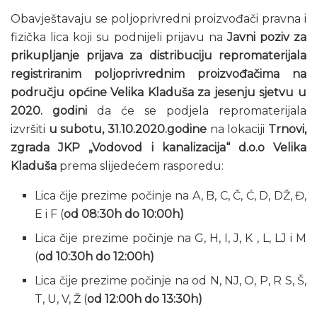
Obavještavaju se poljoprivredni proizvođači pravna i
fizička lica koji su podnijeli prijavu na
Javni poziv za
prikupljanje prijava za distribuciju repromaterijala
registriranim poljoprivrednim proizvođačima na
području općine Velika Kladuša za jesenju sjetvu u
2020. godini
da će se podjela repromaterijala
izvršiti
u subotu, 31.10.2020.godine
na lokaciji
Trnovi,
zgrada JKP „Vodovod i kanalizacija“ d.o.o Velika
Kladuša
prema slijedećem rasporedu:
Lica čije prezime počinje na A, B, C, Č, Ć, D, DŽ, Đ,
E i F (
od 08:30h do 10:00h)
Lica čije prezime počinje na G, H, I, J, K , L, LJ i M
(
od 10:30h do 12:00h)
Lica čije prezime počinje na od N, NJ, O, P, R S, Š,
T, U, V, Ž (
od 12:00h do 13:30h)