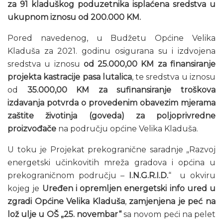
za 91 kladuškog poduzetnika isplaćena sredstva u
ukupnom iznosu od 200.000 KM.
Pored navedenog, u Budžetu Općine Velika
Kladuša za 2021. godinu osigurana su i izdvojena
sredstva u iznosu
od 25.000,00 KM za finansiranje
projekta kastracije pasa lutalica
, te sredstva u iznosu
od
35.000,00 KM za sufinansiranje troškova
izdavanja potvrda o provedenim obavezim mjerama
zaštite životinja (goveda) za poljoprivredne
proizvođače
na području općine Velika Kladuša.
U toku je Projekat prekogranične saradnje „Razvoj
energetski učinkovitih mreža gradova i općina u
prekograničnom području –
I.N.G.R.I.D.
“ u okviru
kojeg je
Uređen i opremljen energetski info ured u
zgradi Općine Velika Kladuša
,
zamjenjena je peć na
lož ulje u OŠ „25. novembar“
sa novom peći na pelet