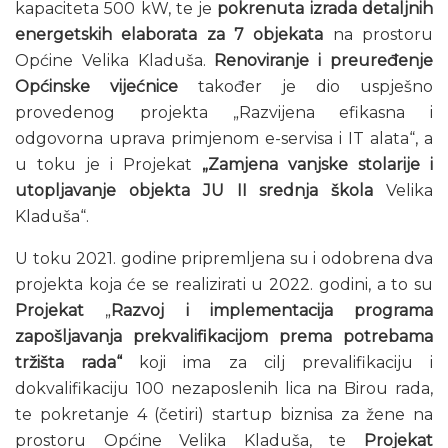
kapaciteta 500 kW, te je
pokrenuta izrada detaljnih
energetskih elaborata za 7 objekata
na prostoru
Općine Velika Kladuša.
Renoviranje i preuređenje
Općinske vijećnice
također je dio uspješno
provedenog projekta „Razvijena efikasna i
odgovorna uprava primjenom e-servisa i IT alata“, a
u toku je i Projekat
„Zamjena vanjske stolarije i
utopljavanje objekta JU II srednja škola
Velika
Kladuša“.
U toku 2021. godine pripremljena su i odobrena dva
projekta koja će se realizirati u 2022. godini, a to su
Projekat
„
Razvoj i implementacija programa
zapošljavanja prekvalifikacijom prema potrebama
tržišta rada“
koji ima za cilj prevalifikaciju i
dokvalifikaciju 100 nezaposlenih lica na Birou rada,
te pokretanje 4 (četiri) startup biznisa za žene na
prostoru Općine Velika Kladuša, te
Projekat