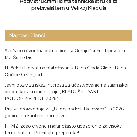
Poziv stručnim licima tehničke struke sa
prebivalištem u Velikoj Kladuši
Najnoviji članci
Svečano otvorena putna dionica Gornji Purići – Lipovac u
MZ Šumatac
Načelnik Horvat na obilježavanju Dana Grada Gline i Dana
Općine Cetingrad
Javni poziv za iskaz interesa za učestvovanje na sajamskoj
prodaji kroz manifestaciju „KLADUŠKI DANI
POLJOPRIVREDE 2026”
Prijava proizvodnje za „Uzgoj podmlatka ovaca“ za 2026.
godinu na kantonalnom nivou
FHMZ izdao crveno i narandžasto upozorenje za visoke
temperature: Pročitajte preporuke!