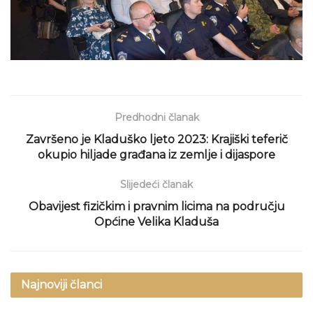
Predhodni članak
Završeno je Kladuško ljeto 2023: Krajiški teferič
okupio hiljade građana iz zemlje i dijaspore
Slijedeći članak
Obavijest fizičkim i pravnim licima na području
Općine Velika Kladuša
Najnoviji članci