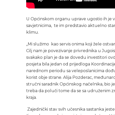
U Općinskom organu uprave ugostio ih je ve
savjetnicima, te im predstavio aktuelno sta
klimu.
„Mi služimo kao servis onima koji žele ostvar
Cilj nam je povezivanje privrednika u Jugoisto
svakako plan je da se dovedu investitori ovdj
posjeta bila jedan od prijedloga Koordinacije
narednom periodu sa veleposlanicima dođu i
korist obje strane. Alija Pozderac, međunaro
stručni saradnik Općinskog načelnika, bio je 
treba da poluči tome da se sa udruženim zna
kraja.
Zajednički stav svih učesnika sastanka jeste