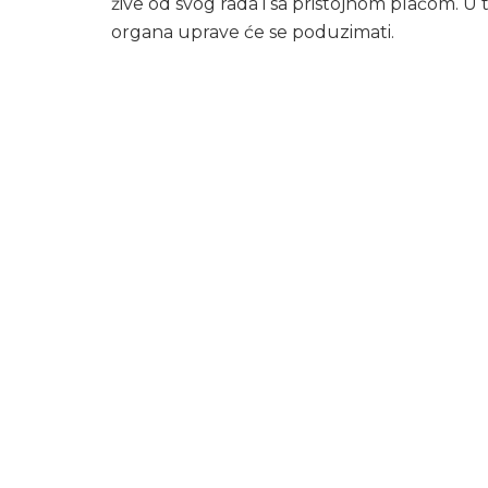
žive od svog rada i sa pristojnom plaćom. 
organa uprave će se poduzimati.