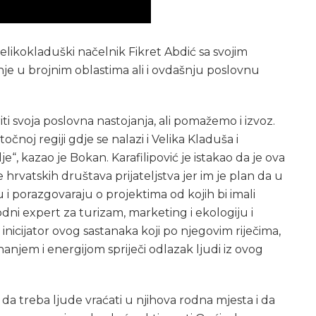
likokladuški načelnik Fikret Abdić sa svojim
nje u brojnim oblastima ali i ovdašnju poslovnu
iti svoja poslovna nastojanja, ali pomažemo i izvoz.
čnoj regiji gdje se nalazi i Velika Kladuša i
e“, kazao je Bokan. Karafilipović je istakao da je ova
 hrvatskih društava prijateljstva jer im je plan da u
 porazgovaraju o projektima od kojih bi imali
dni expert za turizam, marketing i ekologiju i
inicijator ovog sastanaka koji po njegovim riječima,
njem i energijom spriječi odlazak ljudi iz ovog
 da treba ljude vraćati u njihova rodna mjesta i da