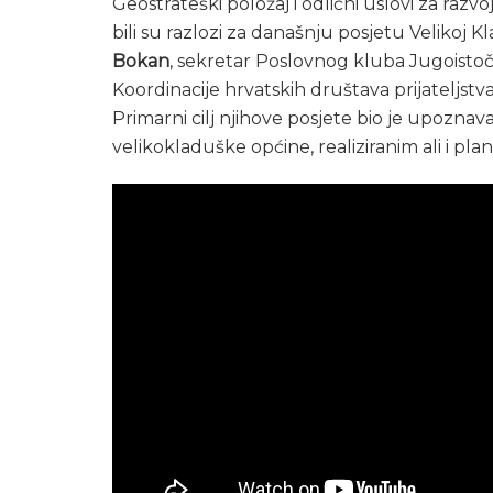
Geostrateški položaj i odlični uslovi za razv
bili su razlozi za današnju posjetu Velikoj K
Bokan
, sekretar Poslovnog kluba Jugoisto
Koordinacije hrvatskih društava prijateljstva
Primarni cilj njihove posjete bio je upozna
velikokladuške općine, realiziranim ali i pl