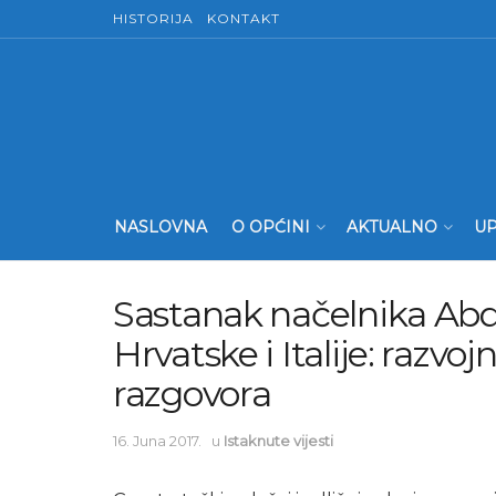
HISTORIJA
KONTAKT
NASLOVNA
O OPĆINI
AKTUALNO
UP
Sastanak načelnika Abd
Hrvatske i Italije: razvo
razgovora
16. Juna 2017.
u
Istaknute vijesti