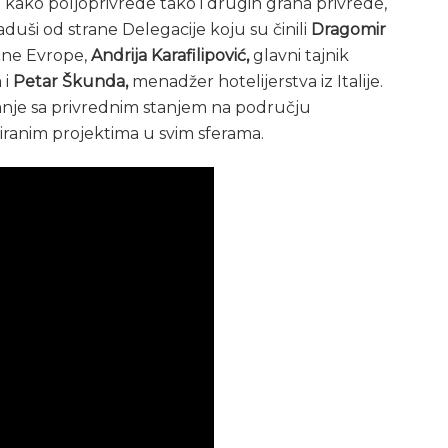
oj kako poljoprivrede tako i drugih grana privrede,
laduši od strane Delegacije koju su činili
Dragomir
čne Evrope,
Andrija Karafilipović,
glavni tajnik
 i
Petar Škunda,
menadžer hotelijerstva iz Italije.
vanje sa privrednim stanjem na području
aniranim projektima u svim sferama.