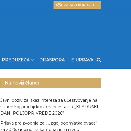
PRIJAVI KORUPCIJU
I PREDUZEĆA
DIJASPORA
E-UPRAVA
Najnoviji članci
Javni poziv za iskaz interesa za učestvovanje na
sajamskoj prodaji kroz manifestaciju „KLADUŠKI
DANI POLJOPRIVREDE 2026”
Prijava proizvodnje za „Uzgoj podmlatka ovaca“
za 2026. godinu na kantonalnom nivou