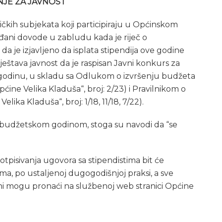
JE ZA JAVNOST
ičkih subjekata koji participiraju u Općinskom
ađani dovode u zabludu kada je riječ o
a je izjavljeno da isplata stipendija ove godine
iještava javnost da je raspisan Javni konkurs za
godinu, u skladu sa Odlukom o izvršenju budžeta
ćine Velika Kladuša“, broj: 2/23) i Pravilnikom o
elika Kladuša“, broj: 1/18, 11/18, 7/22).
m budžetskom godinom, stoga su navodi da “se
tpisivanja ugovora sa stipendistima bit će
, po ustaljenoj dugogodišnjoj praksi, a sve
ni mogu pronaći na službenoj web stranici Općine