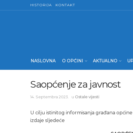
HISTORIJA
KONTAKT
NASLOVNA
O OPĆINI
AKTUALNO
UP
Saopćenje za javnost
14. Septembra 2023.
u
Ostale vijesti
U cilju istinitog informisanja građana opći
izdaje sljedeće