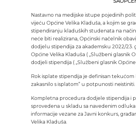
SAOPĆEN
Nastavno na medijske istupe pojedinih polit
vijeću Općine Velika Kladuša, a kojim se gr
stipendiranju kladuških studenata na način d
neće biti realizirana, Općinski načelnik obav
dodjelu stipendija za akademsku 2022/23. 
Općine Velika Kladuša ( „Službeni glasnik Op
dodjeli stipendija ( „Službeni glasnik Općine V
Rok isplate stipendija je definisan tekućo
zakasnilo s isplatom” u potpunosti neistiniti.
Kompletna procedura dodjele stipendija i po
sprovedena u skladu sa navedenim odlukama
informacije vezane za Javni konkurs, građa
Velika Kladuša.