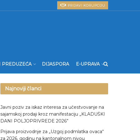
PRIJAVI KORUPCIJU
I PREDUZEĆA
DIJASPORA
E-UPRAVA
Najnoviji članci
Javni poziv za iskaz interesa za učestvovanje na
sajamskoj prodaji kroz manifestaciju „KLADUŠKI
DANI POLJOPRIVREDE 2026”
Prijava proizvodnje za „Uzgoj podmlatka ovaca“
za 2026. godinu na kantonalnom nivou