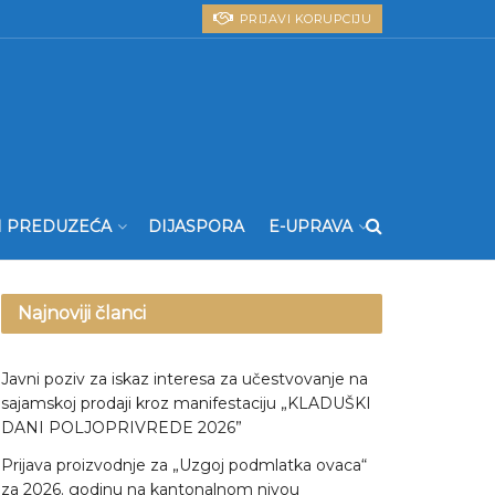
PRIJAVI KORUPCIJU
I PREDUZEĆA
DIJASPORA
E-UPRAVA
Najnoviji članci
Javni poziv za iskaz interesa za učestvovanje na
sajamskoj prodaji kroz manifestaciju „KLADUŠKI
DANI POLJOPRIVREDE 2026”
Prijava proizvodnje za „Uzgoj podmlatka ovaca“
za 2026. godinu na kantonalnom nivou