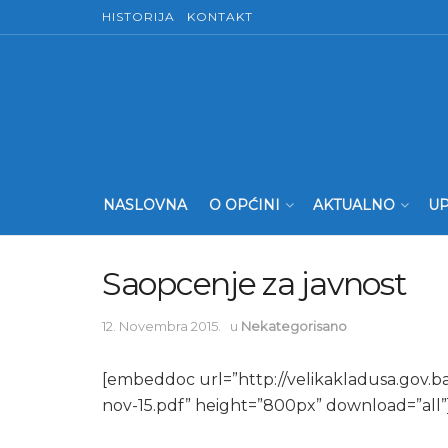
HISTORIJA
KONTAKT
NASLOVNA
O OPĆINI
AKTUALNO
UP
Saopcenje za javnost
12. Novembra 2015.
u
Nekategorisano
[embeddoc url=”http://velikakladusa.gov.b
nov-15.pdf” height=”800px” download=”all”