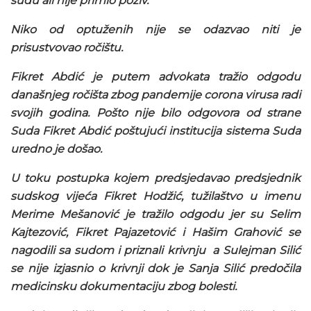
sudu ali nije primio poziv.
Niko od optuženih nije se odazvao niti je
prisustvovao ročištu.
Fikret Abdić je putem advokata tražio odgodu
današnjeg ročišta zbog pandemije corona virusa radi
svojih godina. Pošto nije bilo odgovora od strane
Suda Fikret Abdić poštujući institucija sistema Suda
uredno je došao.
U toku postupka kojem predsjedavao predsjednik
sudskog vijeća Fikret Hodžić, tužilaštvo u imenu
Merime Mešanović je tražilo odgodu jer su Selim
Kajtezović, Fikret Pajazetović i Hašim Grahović se
nagodili sa sudom i priznali krivnju a Sulejman Silić
se nije izjasnio o krivnji dok je Sanja Silić predočila
medicinsku dokumentaciju zbog bolesti.