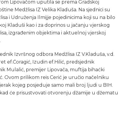
erom Lipovačom uputila se prema Gradskoj
tine Medžlisa IZ Velika Kladuša. Na sjednici su
sa i Udruženja Ilmijje pojedinicima koji su na bilo
ikoj Kladuši kao i za doprinos u jačanju vjerskog
lisa, izgrađenim objektima i aktuelnoj vjerskoj
.
dsjednik Izvršnog odbora Medžlisa IZ V.Kladuša, v.d.
ef.Ćoragić, Izudin ef.Hilić, predsjednik
ik Mulalić, premijer Lipovača, muftija bihaćki
ić. Ovom prilikom reis Cerić je uručio načelniku
jerak kojeg posjeduje samo mali broj ljudi u BIH.
ra kad će prisustvovati otvorenju džamije u džematu