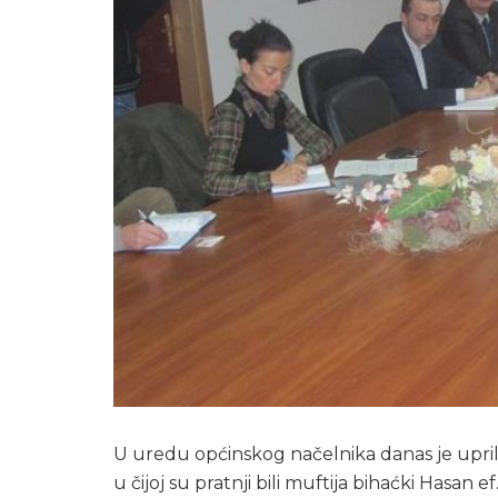
U uredu općinskog načelnika danas je uprili
u čijoj su pratnji bili muftija bihaćki Hasan