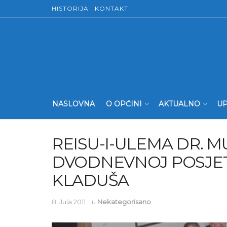
HISTORIJA
KONTAKT
NASLOVNA
O OPĆINI
AKTUALNO
UP
REISU-I-ULEMA DR. M
DVODNEVNOJ POSJETI
KLADUŠA
8. Jula 2011.
u
Nekategorisano