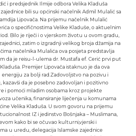
rdić i predsjednik Ilmije odbora Velika Kladuša
e zajednice bili su općinski načelnik Admil Mulalić sa
 Hamdija Lipovača. Na prijemu načelnik Mulalić
rića o specifičnostima Velike Kladuše, o aktuelnim
od. Bilo je riječi i o vjerskom životu u ovom gradu,
jednici, zatim o izgradnji velikog broja džamija na
čima načelnika Mulalića ova posjeta predstavlja
m da je reisu-l-ulema dr. Mustafa ef. Cerić prvi put
a Kladuša. Premijer Lipovača istaknuo je da ova
energiju za bolji rad.Zadovoljstvo na pozivu i
, kazavši da je posebno zadovoljan i pozitivno
re i pomoći mladim osobama kroz projekte
evoza učenika, finansiranje liječenja u komunama
Općine Velika Kladuša. U svom govoru na prijemu
titucionalnost IZ i jedinstvo Bošnjaka – Muslimana,
ajevom kako bi se očuvao kulturni,vjerski i
jema u uredu, delegacija Islamske zajednice