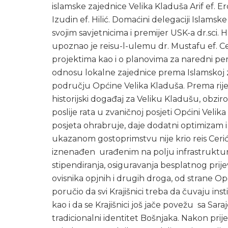
islamske zajednice Velika Kladuša Arif ef. E
Izudin ef. Hilić. Domaćini delegaciji Islamsk
svojim savjetnicima i premijer USK-a dr.sci.
upoznao je reisu-l-ulemu dr. Mustafu ef. Ce
projektima kao i o planovima za naredni peri
odnosu lokalne zajednice prema Islamskoj za
području Općine Velika Kladuša. Prema rije
historijski događaj za Veliku Kladušu, obziro
poslije rata u zvaničnoj posjeti Općini Velik
posjeta ohrabruje, daje dodatni optimizam i 
ukazanom gostoprimstvu nije krio reis Cerić
iznenađen urađenim na polju infrastruktu
stipendiranja, osiguravanja besplatnog prij
ovisnika opjnih i drugih droga, od strane 
poručio da svi Krajišnici treba da čuvaju ins
kao i da se Krajišnici još jače povežu sa Sar
tradicionalni identitet Bošnjaka. Nakon pri