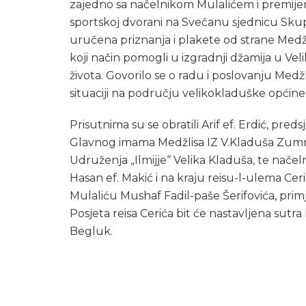
zajedno sa načelnikom Mulalićem i premij
sportskoj dvorani na Svečanu sjednicu Skupš
uručena priznanja i plakete od strane Medžli
koji način pomogli u izgradnji džamija u Vel
života. Govorilo se o radu i poslovanju Medž
situaciji na području velikokladuške općine
Prisutnima su se obratili Arif ef. Erdić, pre
Glavnog imama Medžlisa IZ V.Kladuša Zumret 
Udruženja „Ilmijje“ Velika Kladuša, te načeln
Hasan ef. Makić i na kraju reisu-l-ulema Cer
Mulaliću Mushaf Fadil-paše Šerifovića, prim
Posjeta reisa Cerića bit će nastavljena sut
Begluk.