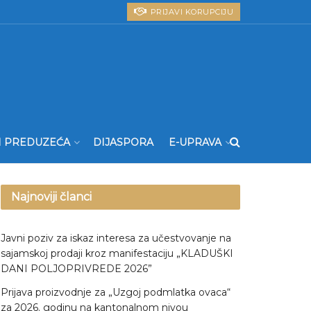
PRIJAVI KORUPCIJU
I PREDUZEĆA
DIJASPORA
E-UPRAVA
Najnoviji članci
Javni poziv za iskaz interesa za učestvovanje na
sajamskoj prodaji kroz manifestaciju „KLADUŠKI
DANI POLJOPRIVREDE 2026”
Prijava proizvodnje za „Uzgoj podmlatka ovaca“
za 2026. godinu na kantonalnom nivou