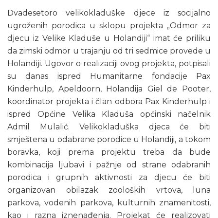
Dvadesetoro velikokladuške djece iz socijalno
ugroženih porodica u sklopu projekta „Odmor za
djecu iz Velike Kladuše u Holandiji“ imat će priliku
da zimski odmor u trajanju od tri sedmice provede u
Holandiji. Ugovor o realizaciji ovog projekta, potpisali
su danas ispred Humanitarne fondacije Pax
Kinderhulp, Apeldoorn, Holandija Giel de Pooter,
koordinator projekta i član odbora Pax Kinderhulp i
ispred Općine Velika Kladuša općinski načelnik
Admil Mulalić. Velikokladuška djeca će biti
smještena u odabrane porodice u Holandiji, a tokom
boravka, koji prema projektu treba da bude
kombinacija ljubavi i pažnje od strane odabranih
porodica i grupnih aktivnosti za djecu će biti
organizovan obilazak zooloških vrtova, luna
parkova, vodenih parkova, kulturnih znamenitosti,
kao i razna iznenađenja. Projekat će realizovati