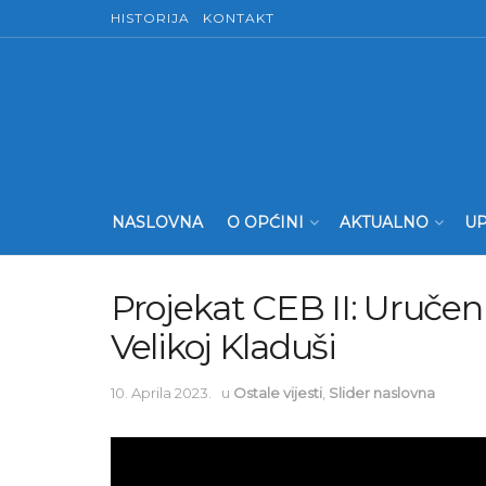
HISTORIJA
KONTAKT
NASLOVNA
O OPĆINI
AKTUALNO
UP
Projekat CEB II: Uručeni
Velikoj Kladuši
10. Aprila 2023.
u
Ostale vijesti
,
Slider naslovna