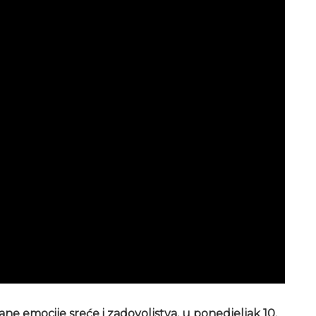
ne emocije sreće i zadovoljstva, u ponedjeljak 10.