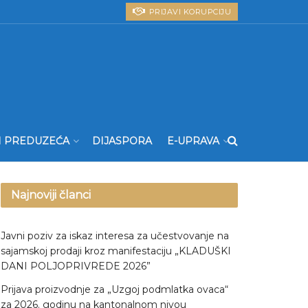
PRIJAVI KORUPCIJU
I PREDUZEĆA
DIJASPORA
E-UPRAVA
Najnoviji članci
Javni poziv za iskaz interesa za učestvovanje na
sajamskoj prodaji kroz manifestaciju „KLADUŠKI
DANI POLJOPRIVREDE 2026”
Prijava proizvodnje za „Uzgoj podmlatka ovaca“
za 2026. godinu na kantonalnom nivou