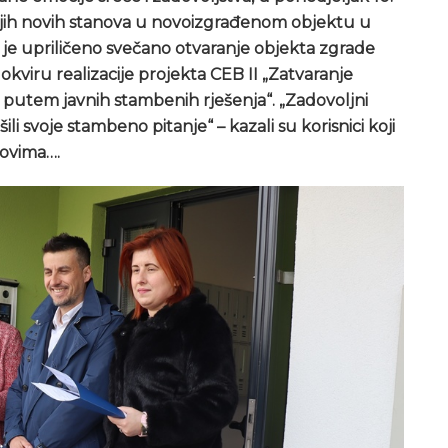
svojih novih stanova u novoizgrađenom objektu u
s je upriličeno svečano otvaranje objekta zgrade
 okviru realizacije projekta CEB II „Zatvaranje
a putem javnih stambenih rješenja“. „Zadovoljni
li svoje stambeno pitanje“ – kazali su korisnici koji
slovima….