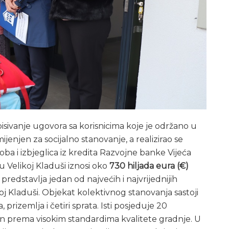
isivanje ugovora sa korisnicima koje je održano u
mijenjen za socijalno stanovanje, a realizirao se
ba i izbjeglica iz kredita Razvojne banke Vijeća
 Velikoj Kladuši iznosi oko
730 hiljada eura (€)
 predstavlja jedan od najvećih i najvrijednijih
j Kladuši. Objekat kolektivnog stanovanja sastoji
izemlja i četiri sprata. Isti posjeduje 20
đen prema visokim standardima kvalitete gradnje. U