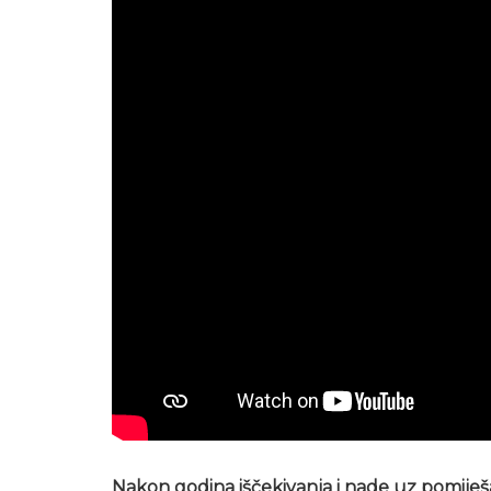
Nakon godina iščekivanja i nade uz pomiješa