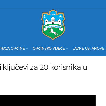
RAVA OPĆINE
OPĆINSKO VIJEĆE
JAVNE USTANOVE 
 ključevi za 20 korisnika u