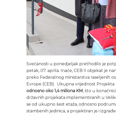
Svečanosti u ponedjeljak prethodilo je potp
petak, 07. aprila. Inače, CEB II objekat je na
preko Federalnog ministarstva raseljenih oso
Evrope (CEB). Ukupna vrijednost Projekta u
odnosno oko 1,4 miliona KM
, što u konačnici
državnih projekata implementiranih u Veliko
se od ukupno šest etaža, odnosno podruma, pr
stambenih jedinica, a projektiran je i izgra