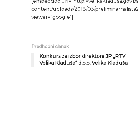
[embeddoc url=”http://velikakladusa.gov.b
content/uploads/2018/03/preliminarnalista
viewer=”google”]
Predhodni članak
Konkurs za izbor direktora JP „RTV
Velika Kladuša“ d.o.o. Velika Kladuša