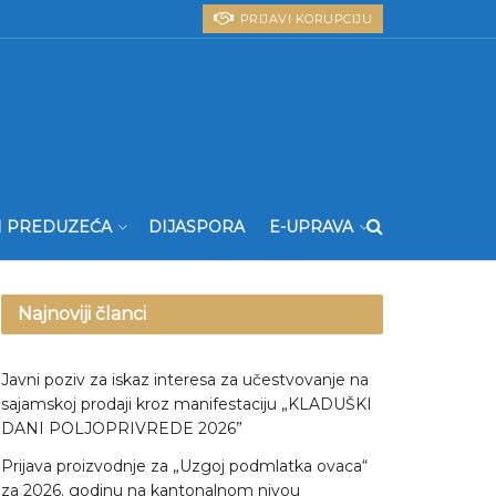
PRIJAVI KORUPCIJU
I PREDUZEĆA
DIJASPORA
E-UPRAVA
Najnoviji članci
Javni poziv za iskaz interesa za učestvovanje na
sajamskoj prodaji kroz manifestaciju „KLADUŠKI
DANI POLJOPRIVREDE 2026”
Prijava proizvodnje za „Uzgoj podmlatka ovaca“
za 2026. godinu na kantonalnom nivou