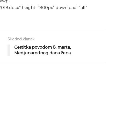
a/wp-
2018.docx” height=”800px” download=”all”
Slijedeći članak
Čestitka povodom 8. marta,
Medjunarodnog dana žena