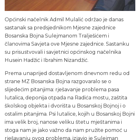
Općinski načelnik Admil Mulalić održao je danas
sastanak sa predsjednikom Mjesne zajednice
Bosanska Bojna Sulejmanom Tralješićem i
članovima Savjeta ove Mjesne zajednice. Sastanku
su prisustvovali i savjetnici općinskog načelnika
Husein Hadžić i Ibrahim Nizandžić.
Prema unaprijed dostavljenom dnevnom redu od
strane MZ Bosanska Bojna razgovaralo se o
slijedećim pitanjima: rješavanje problema pasa
lutalica, deponija otpada na Radića mostu, zaštita
školskog objekta i dvorišta u Bosanskoj Bojnoj i o
ostalim pitanjima. Psi lutalice, kojih u Bosanskoj Bojni
ima velik broj, nanose veliku štetu mještanima i
stoga nam je jako važno da nam pružite pomoć u
rješavanju ovog problema, izjavio je Sulejman