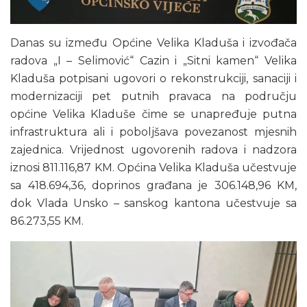
Danas su između Općine Velika Kladuša i izvođača
radova „I – Selimović“ Cazin i „Sitni kamen“ Velika
Kladuša potpisani ugovori o rekonstrukciji, sanaciji i
modernizaciji pet putnih pravaca na području
općine Velika Kladuše čime se unapređuje putna
infrastruktura ali i poboljšava povezanost mjesnih
zajednica. Vrijednost ugovorenih radova i nadzora
iznosi 811.116,87 KM. Općina Velika Kladuša učestvuje
sa 418.694,36, doprinos građana je 306.148,96 KM,
dok Vlada Unsko – sanskog kantona učestvuje sa
86.273,55 KM.