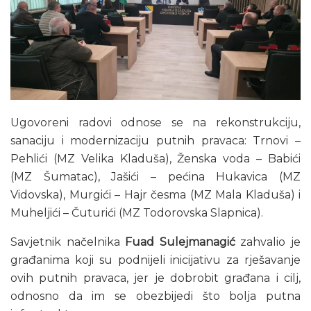
Ugovoreni radovi odnose se na rekonstrukciju,
sanaciju i modernizaciju putnih pravaca: Trnovi –
Pehlići (MZ Velika Kladuša), Ženska voda – Babići
(MZ Šumatac), Jašići – pećina Hukavica (MZ
Vidovska), Murgići – Hajr česma (MZ Mala Kladuša) i
Muheljići – Čuturići (MZ Todorovska Slapnica).
Savjetnik načelnika
Fuad Sulejmanagić
zahvalio je
građanima koji su podnijeli inicijativu za rješavanje
ovih putnih pravaca, jer je dobrobit građana i cilj,
odnosno da im se obezbijedi što bolja putna