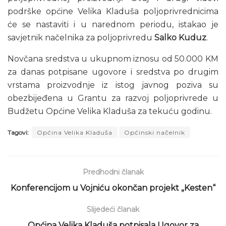
podrške općine Velika Kladuša poljoprivrednicima
će se nastaviti i u narednom periodu, istakao je
savjetnik načelnika za poljoprivredu
Salko Kuduz
.
Novčana sredstva u ukupnom iznosu od 50.000 KM
za danas potpisane ugovore i sredstva po drugim
vrstama proizvodnje iz istog javnog poziva su
obezbijeđena u Grantu za razvoj poljoprivrede u
Budžetu Općine Velika Kladuša za tekuću godinu.
Tagovi:
Općina Velika Kladuša
Općinski načelnik
Predhodni članak
Konferencijom u Vojniću okončan projekt „Kesten“
Slijedeći članak
Općina Velika Kladuša potpisala Ugovor za