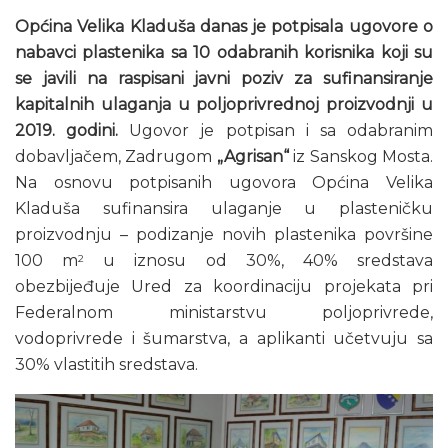
Općina Velika Kladuša danas je potpisala ugovore o
nabavci plastenika sa 10 odabranih korisnika koji su
se javili na raspisani javni poziv za sufinansiranje
kapitalnih ulaganja u poljoprivrednoj proizvodnji u
2019. godini.
Ugovor je potpisan i sa odabranim
dobavljačem, Zadrugom
„Agrisan“
iz Sanskog Mosta.
Na osnovu potpisanih ugovora Općina Velika
Kladuša sufinansira ulaganje u plasteničku
proizvodnju – podizanje novih plastenika površine
100 m
u iznosu od 30%, 40% sredstava
2
obezbijeđuje Ured za koordinaciju projekata pri
Federalnom ministarstvu poljoprivrede,
vodoprivrede i šumarstva, a aplikanti učetvuju sa
30% vlastitih sredstava.