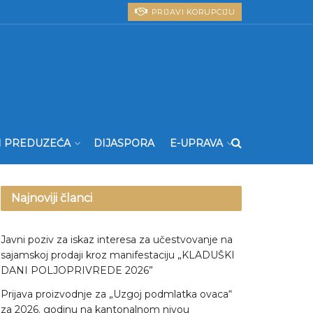
PRIJAVI KORUPCIJU
I PREDUZEĆA
DIJASPORA
E-UPRAVA
Najnoviji članci
Javni poziv za iskaz interesa za učestvovanje na
sajamskoj prodaji kroz manifestaciju „KLADUŠKI
DANI POLJOPRIVREDE 2026”
Prijava proizvodnje za „Uzgoj podmlatka ovaca“
za 2026. godinu na kantonalnom nivou