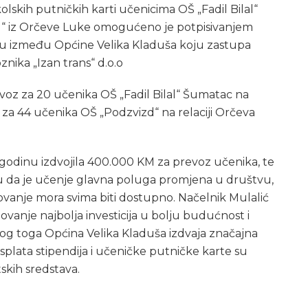
olskih putničkih karti učenicima OŠ „Fadil Bilal“
d“ iz Orčeve Luke omogućeno je potpisivanjem
zu između Općine Velika Kladuša koju zastupa
nika „Izan trans“ d.o.o
oz za 20 učenika OŠ „Fadil Bilal“ Šumatac na
oz za 44 učenika OŠ „Podzvizd“ na relaciji Orčeva
 godinu izdvojila 400.000 KM za prevoz učenika, te
ju da je učenje glavna poluga promjena u društvu,
zovanje mora svima biti dostupno. Načelnik Mulalić
ovanje najbolja investicija u bolju budućnost i
bog toga Općina Velika Kladuša izdvaja značajna
splata stipendija i učeničke putničke karte su
skih sredstava.