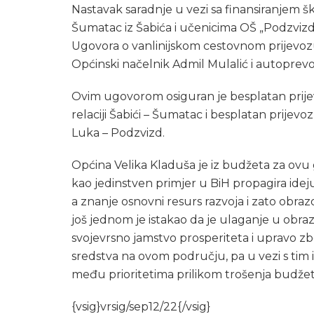
Nastavak saradnje u vezi sa finansiranjem šk
Šumatac iz Šabića i učenicima OŠ „Podzviz
Ugovora o vanlinijskom cestovnom prijevo
Općinski načelnik Admil Mulalić i autoprevoz
Ovim ugovorom osiguran je besplatan prijev
relaciji Šabići – Šumatac i besplatan prijev
Luka – Podzvizd.
Općina Velika Kladuša je iz budžeta za ovu
kao jedinstven primjer u BiH propagira ide
a znanje osnovni resurs razvoja i zato obra
još jednom je istakao da je ulaganje u obraz
svojevrsno jamstvo prosperiteta i upravo z
sredstva na ovom području, pa u vezi s tim i
među prioritetima prilikom trošenja budžet
{vsig}vrsig/sep12/22{/vsig}