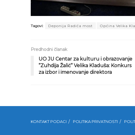
Tagovi:
Deponija Radića most
Općina Velika Kl
Predhodni članak
UO JU Centar za kulturu i obrazovanje
”Zuhdija Žalić” Velika Kladuša: Konkurs
za izbor i imenovanje direktora
KONTAKT PODACI
POLITIKA PRIVATNOSTI
POLI