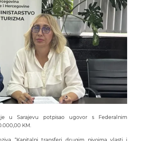
 je u Sarajevu potpisao ugovor s Federalnim
70.000,00 KM.
va “Kapitalni transferi drugim nivoima vlasti i