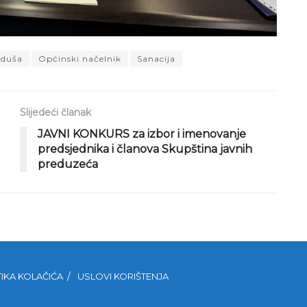
aduša
Općinski načelnik
Sanacija
Slijedeći članak
JAVNI KONKURS za izbor i imenovanje
predsjednika i članova Skupština javnih
preduzeća
TIKA KOLAČIĆA
USLOVI KORIŠTENJA