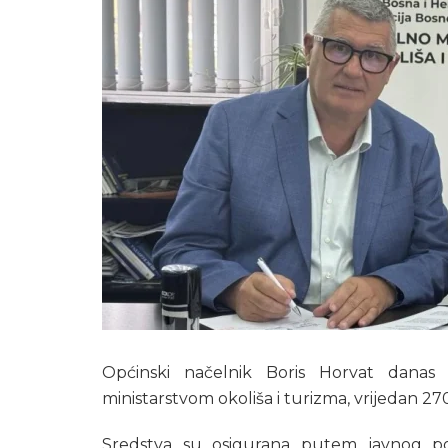
Općinski načelnik Boris Horvat danas
ministarstvom okoliša i turizma, vrijedan 2
Sredstva su osigurana putem javnog pozi