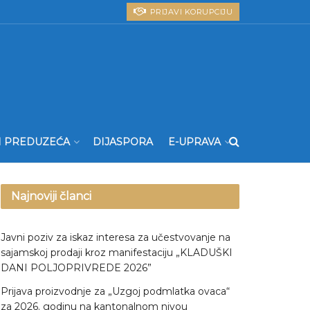
PRIJAVI KORUPCIJU
I PREDUZEĆA
DIJASPORA
E-UPRAVA
Najnoviji članci
Javni poziv za iskaz interesa za učestvovanje na
sajamskoj prodaji kroz manifestaciju „KLADUŠKI
DANI POLJOPRIVREDE 2026”
Prijava proizvodnje za „Uzgoj podmlatka ovaca“
za 2026. godinu na kantonalnom nivou