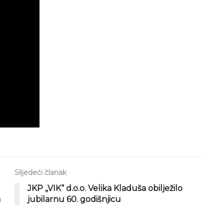
Slijedeći članak
JKP „VIK“ d.o.o. Velika Kladuša obilježilo
a
jubilarnu 60. godišnjicu