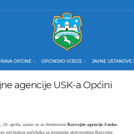
RAVA OPĆINE
OPĆINSKO VIJEĆE
JAVNE USTANOVE 
jne agencije USK-a Općini
, 10. aprila, sastao se sa direktorom
Razvojne agencije Unsko-
ao općinskog načelnika sa trenutnim aktivnostima Razvojne