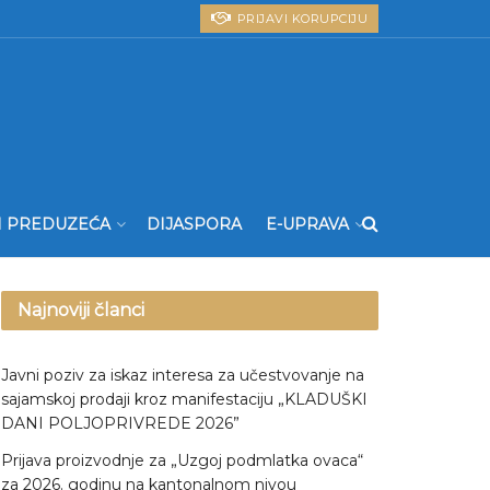
PRIJAVI KORUPCIJU
I PREDUZEĆA
DIJASPORA
E-UPRAVA
Najnoviji članci
Javni poziv za iskaz interesa za učestvovanje na
sajamskoj prodaji kroz manifestaciju „KLADUŠKI
DANI POLJOPRIVREDE 2026”
Prijava proizvodnje za „Uzgoj podmlatka ovaca“
za 2026. godinu na kantonalnom nivou