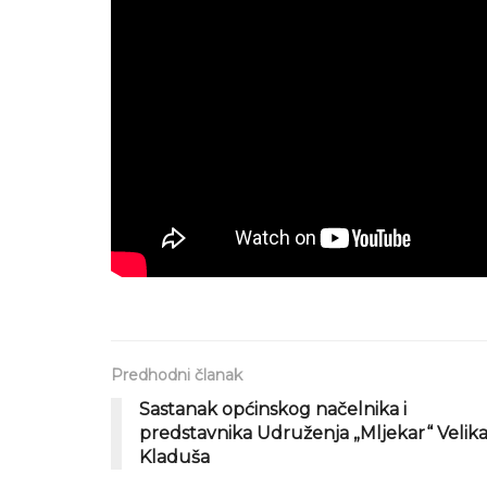
Predhodni članak
Sastanak općinskog načelnika i
predstavnika Udruženja „Mljekar“ Velik
Kladuša