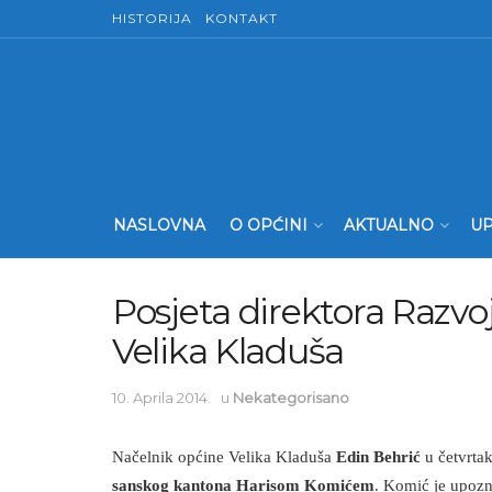
HISTORIJA
KONTAKT
NASLOVNA
O OPĆINI
AKTUALNO
UP
Posjeta direktora Razvo
Velika Kladuša
10. Aprila 2014.
u
Nekategorisano
Načelnik općine Velika Kladuša
Edin Behrić
u četvrtak
sanskog kantona Harisom Komićem
. Komić je upozn