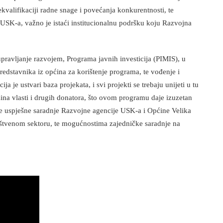
ekvalifikaciji radne snage i povećanja konkurentnosti, te
 USK-a, važno je istaći institucionalnu podršku koju Razvojna
upravljanje razvojem, Programa javnih investicija (PIMIS), u
predstavnika iz općina za korištenje programa, te vođenje i
ja je ustvari baza projekata, i svi projekti se trebaju unijeti u tu
azina vlasti i drugih donatora, što ovom programu daje izuzetan
e uspješne saradnje Razvojne agencije USK-a i Općine Velika
uštvenom sektoru, te mogućnostima zajedničke saradnje na