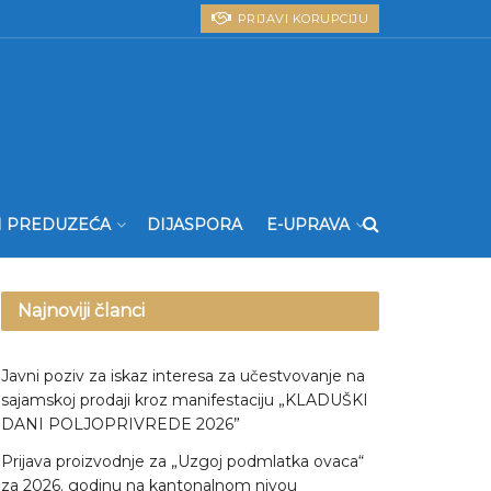
PRIJAVI KORUPCIJU
I PREDUZEĆA
DIJASPORA
E-UPRAVA
Najnoviji članci
Javni poziv za iskaz interesa za učestvovanje na
sajamskoj prodaji kroz manifestaciju „KLADUŠKI
DANI POLJOPRIVREDE 2026”
Prijava proizvodnje za „Uzgoj podmlatka ovaca“
za 2026. godinu na kantonalnom nivou