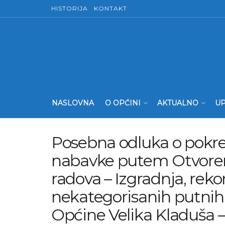
HISTORIJA
KONTAKT
NASLOVNA
O OPĆINI
AKTUALNO
UP
Posebna odluka o pokre
nabavke putem Otvore
radova – Izgradnja, reko
nekategorisanih putnih
Općine Velika Kladuša – 