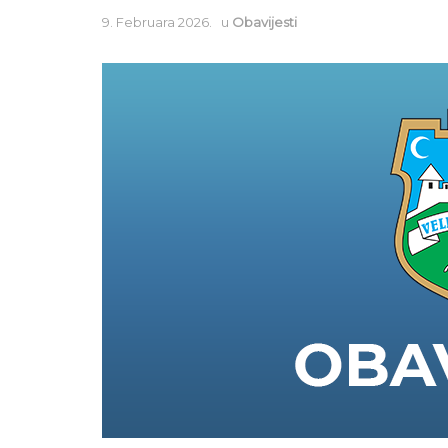
9. Februara 2026.
u
Obavijesti