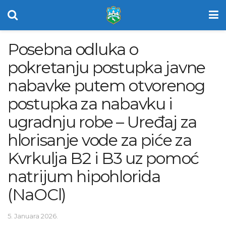
Posebna odluka o
pokretanju postupka javne
nabavke putem otvorenog
postupka za nabavku i
ugradnju robe – Uređaj za
hlorisanje vode za piće za
Kvrkulja B2 i B3 uz pomoć
natrijum hipohlorida
(NaOCl)
5. Januara 2026.