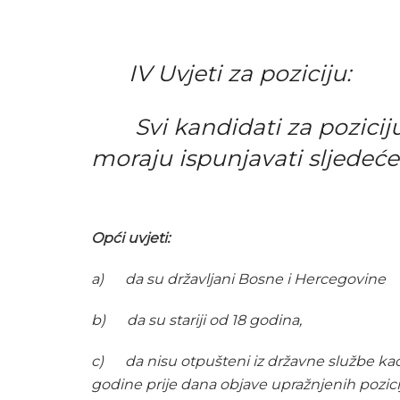
IV Uvjeti za poziciju
:
Svi kandidati za poziciju 
moraju ispunjavati sljedeće
Opći uvjeti:
a)
da su državljani Bosne i Hercegovine
b)
da su stariji od 18 godina,
c)
da nisu otpušteni iz državne službe kao
godine prije dana objave upražnjenih pozici