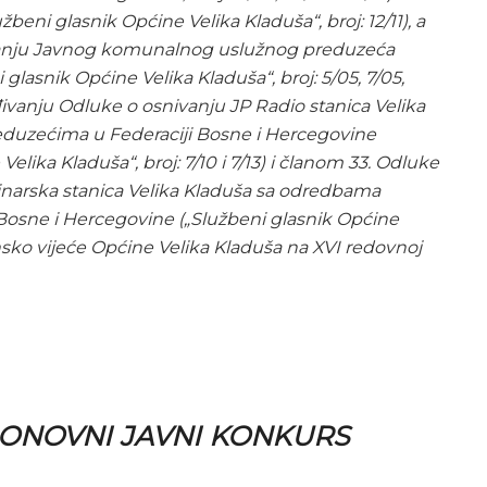
beni glasnik Općine Velika Kladuša“, broj: 12/11), a
vanju Javnog komunalnog uslužnog preduzeća
 glasnik Općine Velika Kladuša“, broj: 5/05, 7/05,
ađivanju Odluke o osnivanju JP Radio stanica Velika
duzećima u Federaciji Bosne i Hercegovine
Velika Kladuša“, broj: 7/10 i 7/13) i članom 33. Odluke
inarska stanica Velika Kladuša sa odredbama
Bosne i Hercegovine („Službeni glasnik Općine
pćinsko vijeće Općine Velika Kladuša na XVI redovnoj
PONOVNI JAVNI KONKURS