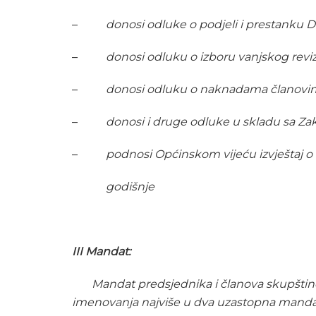
–
donosi odluke o podjeli i prestanku D
–
donosi odluku o izboru vanjskog revi
–
donosi odluku o naknadama članovima
–
donosi i druge odluke u skladu sa Z
–
podnosi Općinskom vijeću izvještaj 
godišnje
III Mandat:
Mandat predsjednika i članova skupštine 
imenovanja najviše u dva uzastopna manda