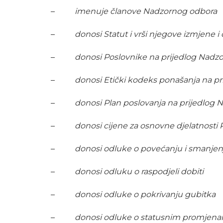
–
imenuje članove Nadzornog odbora
–
donosi Statut i vrši njegove izmjene 
–
donosi Poslovnike na prijedlog Nadz
–
donosi Etički kodeks ponašanja na p
–
donosi Plan poslovanja na prijedlog
–
donosi cijene za osnovne djelatnosti
–
donosi odluke o povećanju i smanjen
–
donosi odluku o raspodjeli dobiti
–
donosi odluke o pokrivanju gubitka
–
donosi odluke o statusnim promjenama