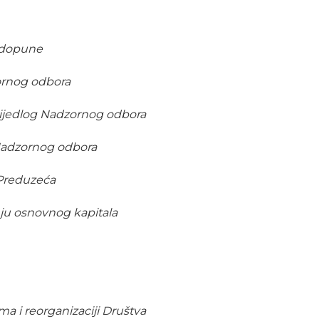
i dopune
ornog odbora
rijedlog Nadzornog odbora
 Nadzornog odbora
 Preduzeća
ju osnovnog kapitala
 i reorganizaciji Društva