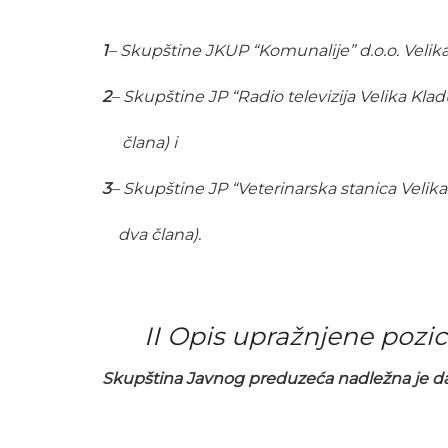
1
– Skupštine JKUP “Komunalije” d.o.o. Velika
2
– Skupštine JP “Radio televizija Velika Kla
člana) i
3
– Skupštine JP “Veterinarska stanica Velika
dva člana).
II Opis upražnjene pozici
Skupština Javnog preduzeća nadležna je da