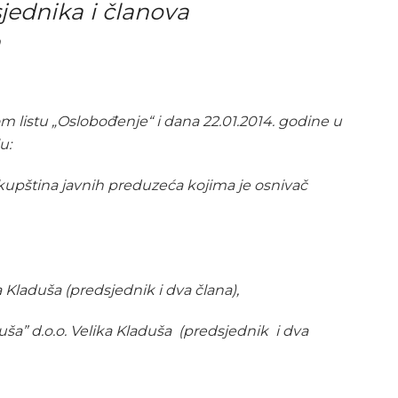
jednika i članova
m listu „Oslobođenje“ i dana 22.01.2014. godine u
u:
kupština javnih preduzeća kojima je osnivač
 Kladuša (predsjednik i dva člana),
duša” d.o.o. Velika Kladuša (predsjednik i dva