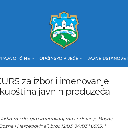
RAVA OPĆINE
OPĆINSKO VIJEĆE
JAVNE USTANOVE 
S za izbor i imenovanje
skupština javnih preduzeća
vladinim i drugim imenovanjima Federacije Bosne i
ne i Hercegovine“, broj: 12/03, 34/03 i 65/13) i