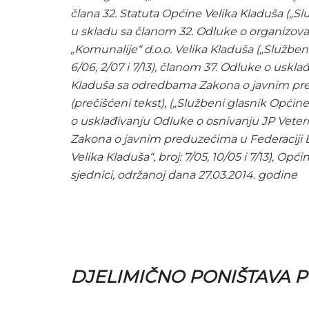
člana 32. Statuta Općine Velika Kladuša („Služ
u skladu sa članom 32. Odluke o organizo
„Komunalije“ d.o.o. Velika Kladuša („Službeni
6/06, 2/07 i 7/13), članom 37. Odluke o uskl
Kladuša sa odredbama Zakona o javnim pre
(prečišćeni tekst), („Službeni glasnik Općine 
o usklađivanju Odluke o osnivanju JP Veter
Zakona o javnim preduzećima u Federaciji 
Velika Kladuša“, broj: 7/05, 10/05 i 7/13), O
sjednici, održanoj dana 27.03.2014. godine
DJELIMIČNO PONIŠTAVA 