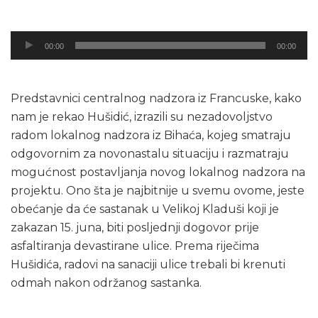
Audio
00:00
00:00
Player
Predstavnici centralnog nadzora iz Francuske, kako
nam je rekao Hušidić, izrazili su nezadovoljstvo
radom lokalnog nadzora iz Bihaća, kojeg smatraju
odgovornim za novonastalu situaciju i razmatraju
mogućnost postavljanja novog lokalnog nadzora na
projektu. Ono šta je najbitnije u svemu ovome, jeste
obećanje da će sastanak u Velikoj Kladuši koji je
zakazan 15. juna, biti posljednji dogovor prije
asfaltiranja devastirane ulice. Prema riječima
Hušidića, radovi na sanaciji ulice trebali bi krenuti
odmah nakon održanog sastanka.