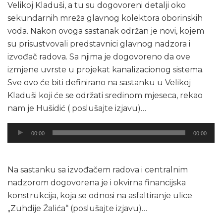
Velikoj Kladuši, a tu su dogovoreni detalji oko
sekundarnih mreža glavnog kolektora oborinskih
voda. Nakon ovoga sastanak održan je novi, kojem
su prisustvovali predstavnici glavnog nadzora i
izvođač radova. Sa njima je dogovoreno da ove
izmjene uvrste u projekat kanalizacionog sistema.
Sve ovo će biti definirano na sastanku u Velikoj
Kladuši koji će se održati sredinom mjeseca, rekao
nam je Hušidić ( poslušajte izjavu)…
Audio
00:00
00:00
Player
Na sastanku sa izvođačem radova i centralnim
nadzorom dogovorena je i okvirna financijska
konstrukcija, koja se odnosi na asfaltiranje ulice
„Zuhdije Žalića“ (poslušajte izjavu)…