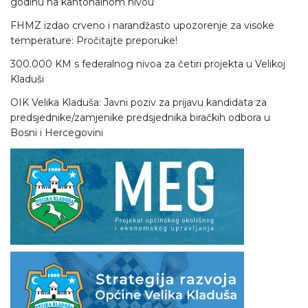
godinu na kantonalnom nivou
FHMZ izdao crveno i narandžasto upozorenje za visoke
temperature: Pročitajte preporuke!
300.000 KM s federalnog nivoa za četiri projekta u Velikoj
Kladuši
OIK Velika Kladuša: Javni poziv za prijavu kandidata za
predsjednike/zamjenike predsjednika biračkih odbora u
Bosni i Hercegovini