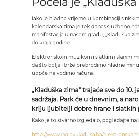
Počela je „Kladuška
Iako je hladno vrijeme u kombinaciji s nisk
kalendarska zima je tek danas službeno nast
manifestacija u našem gradu, „Kladuška zim
do kraja godine.
Elektronskom muzikom i slatkim i slanim mir
da što bolje i brže prebrodimo hladne min
uopće ne vodimo računa.
„Kladuška zima“ trajaće sve do 10. 
sadržaja. Park će u dnevnim, a naro
kriju ljubitelji dobre hrane i slatkih
Kako je to stvarno izgledalo, pogledajte na 
http://www.radiovkladusa.ba/elektronskom-