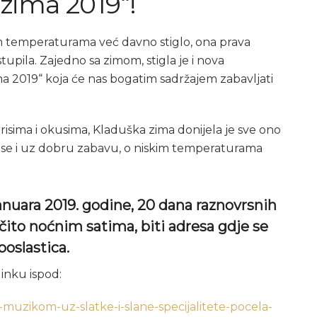
 zima 2019“!
im temperaturama već davno stiglo, ona prava
upila. Zajedno sa zimom, stigla je i nova
a 2019“ koja će nas bogatim sadržajem zabavljati
isima i okusima, Kladuška zima donijela je sve ono
use i uz dobru zabavu, o niskim temperaturama
januara 2019. godine, 20 dana raznovrsnih
čito noćnim satima, biti adresa gdje se
 poslastica.
linku ispod:
muzikom-uz-slatke-i-slane-specijalitete-pocela-