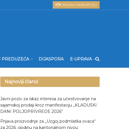
PRIJAVI KORUPCIJU
I PREDUZEĆA
DIJASPORA
E-UPRAVA
Najnoviji članci
Javni poziv za iskaz interesa za učestvovanje na
sajamskoj prodaji kroz manifestaciju „KLADUŠKI
DANI POLJOPRIVREDE 2026”
Prijava proizvodnje za „Uzgoj podmlatka ovaca“
za 2026. godinu na kantonalnom nivou