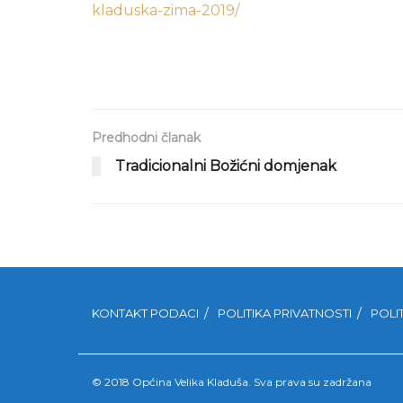
kladuska-zima-2019/
Predhodni članak
Tradicionalni Božićni domjenak
KONTAKT PODACI
POLITIKA PRIVATNOSTI
POLI
© 2018 Općina Velika Kladuša. Sva prava su zadržana