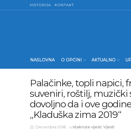
HISTORIJA
KONTAKT
NASLOVNA
O OPĆINI
AKTUALNO
UP
Palačinke, topli napici, f
suveniri, roštilj, muzički
dovoljno da i ove godin
„Kladuška zima 2019“
22. Decembra 2018.
u
Istaknute vijesti
,
Vijesti