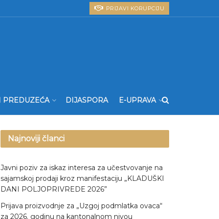
PRIJAVI KORUPCIJU
I PREDUZEĆA
DIJASPORA
E-UPRAVA
Najnoviji članci
Javni poziv za iskaz interesa za učestvovanje na
sajamskoj prodaji kroz manifestaciju „KLADUŠKI
DANI POLJOPRIVREDE 2026”
Prijava proizvodnje za „Uzgoj podmlatka ovaca“
za 2026. godinu na kantonalnom nivou