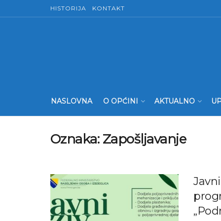
HISTORIJA
KONTAKT
NASLOVNA
O OPĆINI
AKTUALNO
UP
Oznaka:
Zapošljavanje
Javni
prog
„Pod