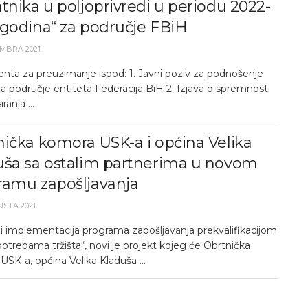
tnika u poljoprivredi u periodu 2022-
.godina“ za područje FBiH
MBRA 2021.
ta za preuzimanje ispod: 1. Javni poziv za podnošenje
za područje entiteta Federacija BiH 2. Izjava o spremnosti
ranja ...
ička komora USK-a i općina Velika
uša sa ostalim partnerima u novom
ramu zapošljavanja
USTA 2021.
 i implementacija programa zapošljavanja prekvalifikacijom
trebama tržišta“, novi je projekt kojeg će Obrtnička
SK-a, općina Velika Kladuša ...