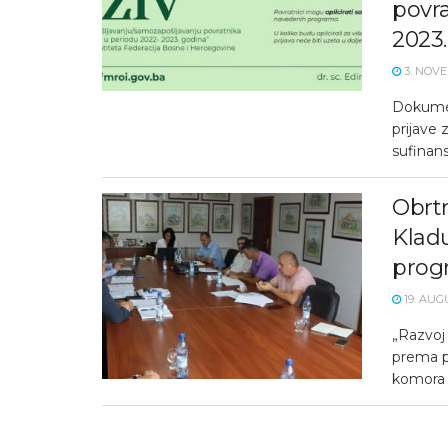
povra
2023
3. NOVE
Dokumen
prijave 
sufinansi
Obrtn
Klad
prog
19. AUG
„Razvoj
prema po
komora U