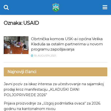
Oznaka:
USAID
Obrtnička komora USK-a i općina Velika
Kladuša sa ostalim partnerima u novom
programu zapošljavanja
19. AUGUSTA 2021.
Najnoviji članci
Javni poziv za iskaz interesa za učestvovanje na sajamskoj
prodaji kroz manifestaciju „KLADUŠKI DANI
POLJOPRIVREDE 2026”
Prijava proizvodnje za „Uzgoj podmlatka ovaca“ za 2026.
godinu na kantonalnom nivou