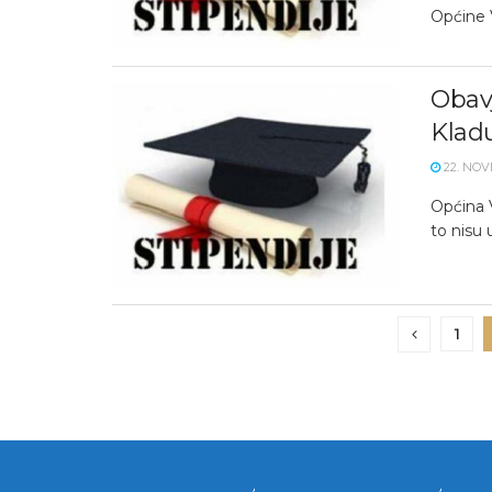
Općine V
Obavj
Klad
22. NOV
Općina V
to nisu 
1