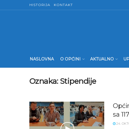
HISTORIJA
KONTAKT
NASLOVNA
O OPĆINI
AKTUALNO
UP
Oznaka:
Stipendije
Općin
sa 11
24. OKT