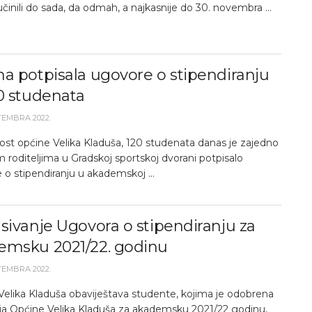
učinili do sada, da odmah, a najkasnije do 30. novembra ...
a potpisala ugovore o stipendiranju
0 studenata
TEMBRA 2022.
st općine Velika Kladuša, 120 studenata danas je zajedno
m roditeljima u Gradskoj sportskoj dvorani potpisalo
o stipendiranju u akademskoj ...
sivanje Ugovora o stipendiranju za
emsku 2021/22. godinu
TEMBRA 2022.
Velika Kladuša obaviještava studente, kojima je odobrena
ija Općine Velika Kladuša za akademsku 2021/22 godinu,