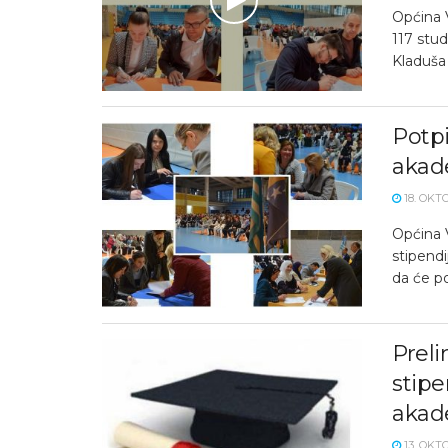
Općina V
117 stud
Kladuša z
Potpi
akad
18. OKT
Općina 
stipend
da će po
Preli
stipe
akad
13. OKT