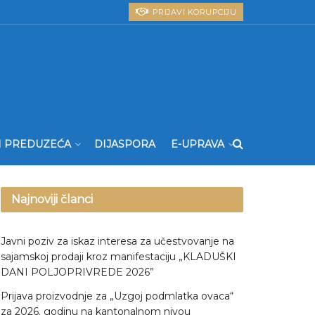
PRIJAVI KORUPCIJU
I PREDUZEĆA
DIJASPORA
E-UPRAVA
Najnoviji članci
Javni poziv za iskaz interesa za učestvovanje na
sajamskoj prodaji kroz manifestaciju „KLADUŠKI
DANI POLJOPRIVREDE 2026”
Prijava proizvodnje za „Uzgoj podmlatka ovaca“
za 2026. godinu na kantonalnom nivou