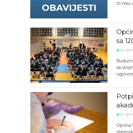
to nisu 
Općin
sa 12
29. SEP
Budućno
sa svoji
ugovore 
Potpi
akad
23. SEP
Općina 
stipend