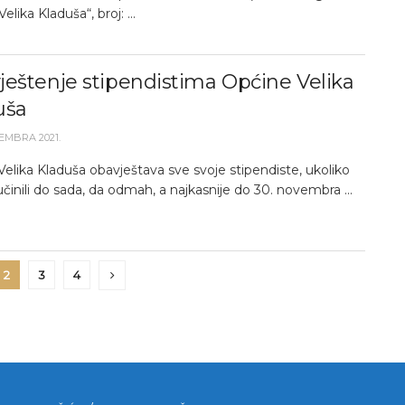
elika Kladuša“, broj: ...
eštenje stipendistima Općine Velika
uša
EMBRA 2021.
elika Kladuša obavještava sve svoje stipendiste, ukoliko
učinili do sada, da odmah, a najkasnije do 30. novembra ...
2
3
4