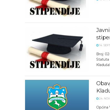
Javni
stipe
14. SEP
Broj: 0
Statuta 
Kladuša“, 
Obavj
Klad
24. NOV
Općina V