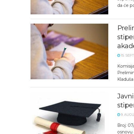
da će po
Preli
stipe
akad
15. SEP
Komisija
Prelimin
Kladuša 
Javni
stipe
9. AUGU
Broj: 0
osnovu č