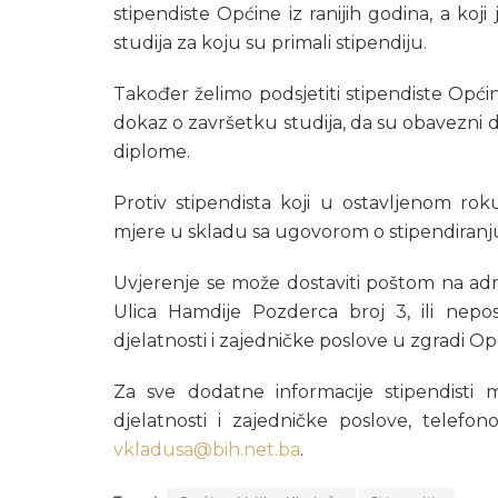
stipendiste Općine iz ranijih godina, a koj
studija za koju su primali stipendiju.
Također želimo podsjetiti stipendiste Općine
dokaz o završetku studija, da su obavezni do
diplome.
Protiv stipendista koji u ostavljenom ro
mjere u skladu sa ugovorom o stipendiranj
Uvjerenje se može dostaviti poštom na adr
Ulica Hamdije Pozderca broj 3, ili nep
djelatnosti i zajedničke poslove u zgradi Op
Za sve dodatne informacije stipendisti
djelatnosti i zajedničke poslove, telefon
vkladusa@bih.net.ba
.