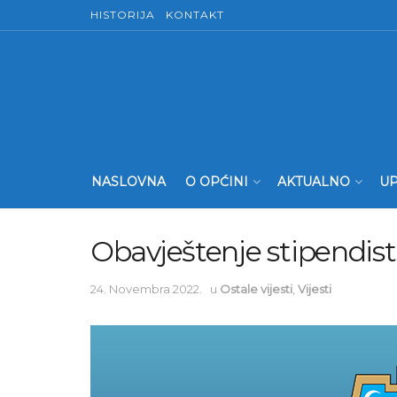
HISTORIJA
KONTAKT
NASLOVNA
O OPĆINI
AKTUALNO
UP
Obavještenje stipendis
24. Novembra 2022.
u
Ostale vijesti
,
Vijesti