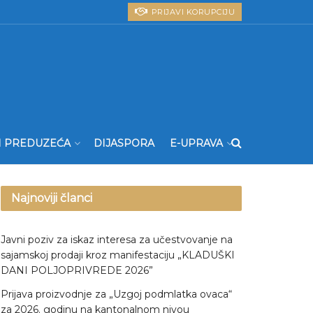
PRIJAVI KORUPCIJU
I PREDUZEĆA
DIJASPORA
E-UPRAVA
Najnoviji članci
Javni poziv za iskaz interesa za učestvovanje na
sajamskoj prodaji kroz manifestaciju „KLADUŠKI
DANI POLJOPRIVREDE 2026”
Prijava proizvodnje za „Uzgoj podmlatka ovaca“
za 2026. godinu na kantonalnom nivou