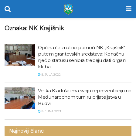
Oznaka:
NK Krajišnik
Općina će znatno pomoći NK „Krajišnik“
putem grantovskih sredstava: Konačnu
riječ o statusu seniora trebaju dati organi
kluba
5. JULA 2022.
Velika Kladuša ima svoju reprezentaciju na
Međunarodnom turniru prijateljstva u
Budvi
8. JUNA 2021.
Najnoviji članci