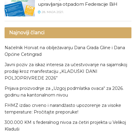
upravljanja otpadom Federacije BiH
28. MAJA 2021.
Najnoviji članci
Načelnik Horvat na obilježavanju Dana Grada Gline i Dana
Općine Cetingrad
Javni poziv za iskaz interesa za učestvovanje na sajamskoj
prodaji kroz manifestaciju „KLADUŠKI DANI
POLJOPRIVREDE 2026”
Prijava proizvodnje za „Uzgoj podmlatka ovaca“ za 2026.
godinu na kantonalnom nivou
FHMZ izdao crveno i narandžasto upozorenje za visoke
temperature: Pročitajte preporuke!
300.000 KM s federalnog nivoa za četiri projekta u Velikoj
Kladuši