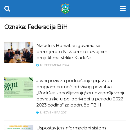
Oznaka:
Federacija BiH
Načelnik Horvat razgovarao sa
premijerom Nikšićem o razvojnim
projektima Velike Kladuše
17. DECEMBRA 2024.
Javni poziv za podnošenje prijava za
program pomoći održivog povratka
„Podrška zapošljavanju/samozapošljavanju
povratnika u poljoprivredi u periodu 2022-
2023.godina“ za područje FBiH
3. NOVEMBRA 2021.
Uspostavljen informacioni sistem