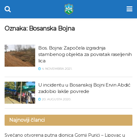
Oznaka:
Bosanska Bojna
Bos. Bojna: Započela izgradnja
stambenog objekta za povratak raseljenih
lica
4. NOVEMBRA 2021.
U incidentu u Bosanskoj Bojni Ervin Abdić
zadobio lakše povrede
20. AUGUSTA 2020.
Najnoviji članci
Svečano otvorena putna dionica Gornji Purići – Lipovac u