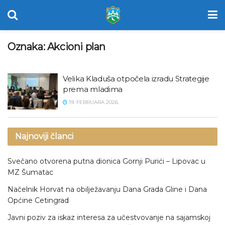
Oznaka:
Akcioni plan
Velika Kladuša otpočela izradu Strategije
prema mladima
19. FEBRUARA 2026.
Najnoviji članci
Svečano otvorena putna dionica Gornji Purići – Lipovac u
MZ Šumatac
Načelnik Horvat na obilježavanju Dana Grada Gline i Dana
Općine Cetingrad
Javni poziv za iskaz interesa za učestvovanje na sajamskoj