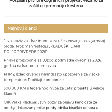
Potpisan prvi prekogranični projekat vezano za
zaštitu i promociju kestena
Najnoviji članci
Javni poziv za iskaz interesa za učestvovanje na sajamskoj
prodaji kroz manifestaciju „KLADUŠKI DANI
POLJOPRIVREDE 2026”
Prijava proizvodnje za „Uzgoj podmlatka ovaca“ za 2026.
godinu na kantonalnom nivou
FHMZ izdao crveno i narandžasto upozorenje za visoke
temperature: Pročitajte preporuke!
300.000 KM s federalnog nivoa za četiri projekta u Velikoj
Kladuši
OIK Velika Kladuša: Javni poziv za prijavu kandidata za
predsjednike/zamjenike predsjednika biračkih odbora u