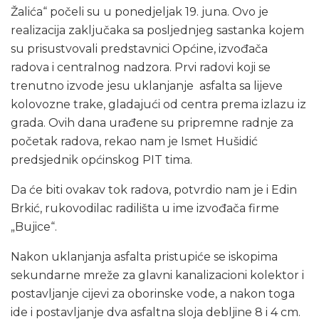
Žalića“ počeli su u ponedjeljak 19. juna. Ovo je
realizacija zaključaka sa posljednjeg sastanka kojem
su prisustvovali predstavnici Općine, izvođača
radova i centralnog nadzora. Prvi radovi koji se
trenutno izvode jesu uklanjanje asfalta sa lijeve
kolovozne trake, gladajući od centra prema izlazu iz
grada. Ovih dana urađene su pripremne radnje za
početak radova, rekao nam je Ismet Hušidić
predsjednik općinskog PIT tima.
Da će biti ovakav tok radova, potvrdio nam je i Edin
Brkić, rukovodilac radilišta u ime izvođača firme
„Bujice“.
Nakon uklanjanja asfalta pristupiće se iskopima
sekundarne mreže za glavni kanalizacioni kolektor i
postavljanje cijevi za oborinske vode, a nakon toga
ide i postavljanje dva asfaltna sloja debljine 8 i 4 cm.