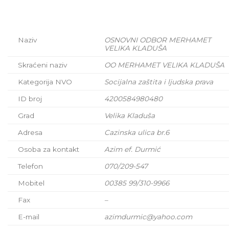
Naziv
OSNOVNI ODBOR MERHAMET
VELIKA KLADUŠA
Skraćeni naziv
OO MERHAMET VELIKA KLADUŠA
Kategorija NVO
Socijalna zaštita i ljudska prava
ID broj
4200584980480
Grad
Velika Kladuša
Adresa
Cazinska ulica br.6
Osoba za kontakt
Azim ef. Durmić
Telefon
070/209-547
Mobitel
00385 99/310-9966
Fax
–
E-mail
azimdurmic@yahoo.com